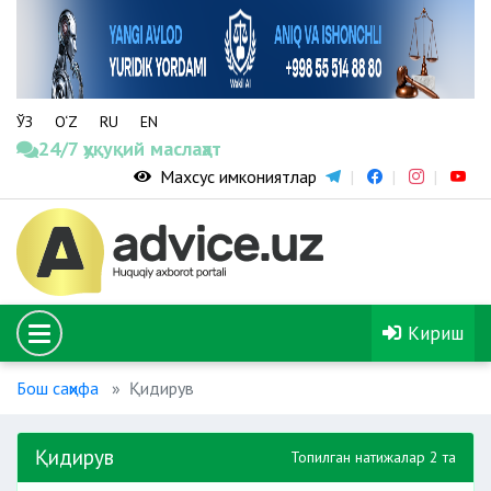
ЎЗ
O‘Z
RU
EN
24/7 ҳуқуқий маслаҳат
Махсус имкониятлар
Кириш
Бош саҳифа
Қидирув
Қидирув
Топилган натижалар 2 та