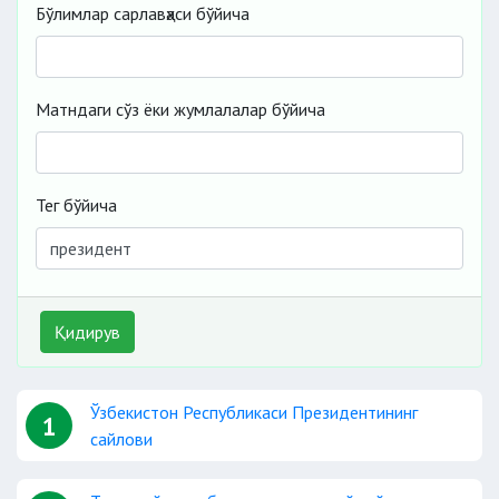
Бўлимлар сарлавҳаси бўйича
Матндаги сўз ёки жумлалалар бўйича
Тег бўйича
Қидирув
Ўзбекистон Республикаси Президентининг
1
сайлови