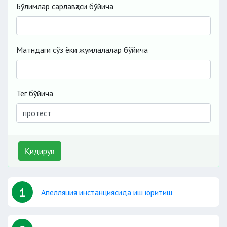
Бўлимлар сарлавҳаси бўйича
Матндаги сўз ёки жумлалалар бўйича
Тег бўйича
Қидирув
1
Апелляция инстанциясида иш юритиш