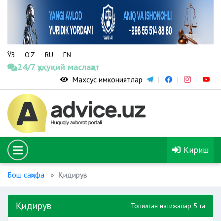
ЎЗ
O‘Z
RU
EN
24/7 ҳуқуқий маслаҳат
Махсус имкониятлар
Кириш
Бош саҳифа
Қидирув
Қидирув
Топилган натижалар 5 та