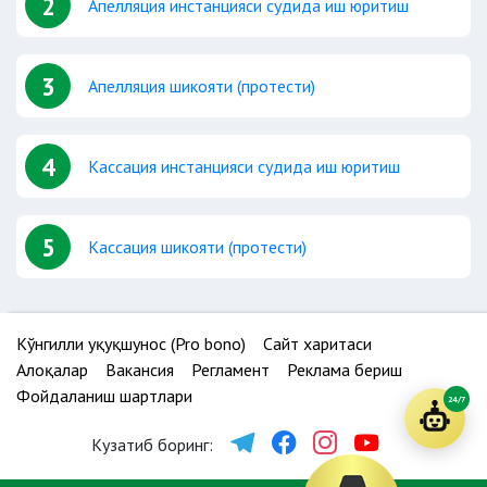
2
Апелляция инстанцияси судида иш юритиш
3
Апелляция шикояти (протести)
4
Кассация инстанцияси судида иш юритиш
5
Кассация шикояти (протести)
Кўнгилли ҳуқуқшунос (Pro bono)
Сайт харитаси
Алоқалар
Вакансия
Регламент
Реклама бериш
Фойдаланиш шартлари
24/7
Кузатиб боринг: