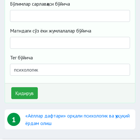
Бўлимлар сарлавҳаси бўйича
Матндаги сўз ёки жумлалалар бўйича
Тег бўйича
Қидирув
«Аёллар дафтари» орқали психологик ва ҳуқуқий
1
ёрдам олиш