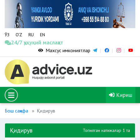
ЎЗ
O‘Z
RU
EN
24/7 ҳуқуқий маслаҳат
Махсус имкониятлар
Кириш
Бош саҳифа
Қидирув
Қидирув
Топилган натижалар 1 та