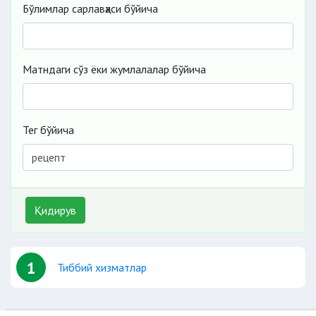
Бўлимлар сарлавҳаси бўйича
Матндаги сўз ёки жумлалалар бўйича
Тег бўйича
Қидирув
1
Тиббий хизматлар