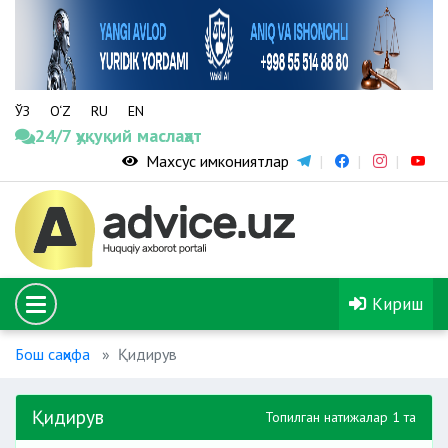
ЎЗ
O‘Z
RU
EN
24/7 ҳуқуқий маслаҳат
Махсус имкониятлар
Кириш
Бош саҳифа
Қидирув
Қидирув
Топилган натижалар 1 та