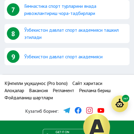
Гимнастика спорт турларини янада
7
ривожлантириш чора-тадбирлари
Ўзбекистон давлат спорт академияси ташкил
8
этилади
9
Ўзбекистон давлат спорт академияси
Кўнгилли ҳуқуқшунос (Pro bono)
Сайт харитаси
Алоқалар
Вакансия
Регламент
Реклама бериш
Фойдаланиш шартлари
24/7
Кузатиб боринг: