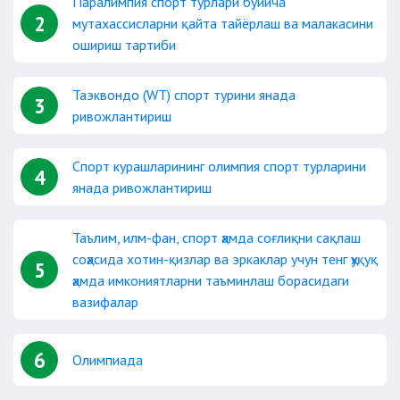
Паралимпия спорт турлари бўйича
2
мутахассисларни қайта тайёрлаш ва малакасини
ошириш тартиби
Таэквондо (WT) спорт турини янада
3
ривожлантириш
Спорт курашларининг олимпия спорт турларини
4
янада ривожлантириш
Таълим, илм-фан, спорт ҳамда соғлиқни сақлаш
соҳасида хотин-қизлар ва эркаклар учун тенг ҳуқуқ
5
ҳамда имкониятларни таъминлаш борасидаги
вазифалар
6
Олимпиада