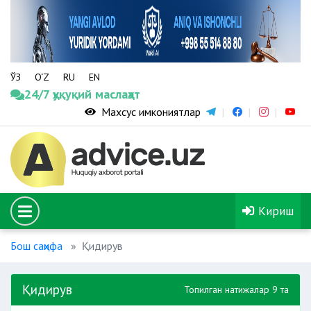
ЎЗ
O‘Z
RU
EN
24/7 ҳуқуқий маслаҳат
Махсус имкониятлар
Кириш
Бош саҳифа
Қидирув
Қидирув
Топилган натижалар 9 та