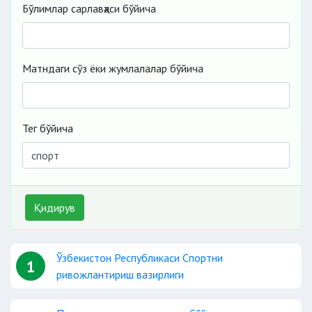
Бўлимлар сарлавҳаси бўйича
Матндаги сўз ёки жумлалалар бўйича
Тег бўйича
Қидирув
Ўзбекистон Республикаси Спортни
1
ривожлантириш вазирлиги