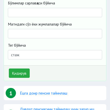
Бўлимлар сарлавҳаси бўйича
Матндаги сўз ёки жумлалалар бўйича
Тег бўйича
Қидирув
1
Ёшга доир пенсия тайинлаш
Давлат пенсиясини тайинлаш учун зарур иш