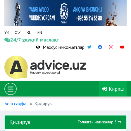
ЎЗ
O‘Z
RU
EN
24/7 ҳуқуқий маслаҳат
Махсус имкониятлар
Кириш
Бош саҳифа
Қидирув
Қидирув
Топилган натижалар 3 та