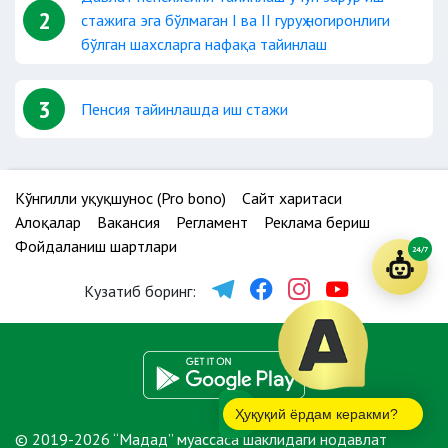
2
стажига эга бўлмаган I ва II гуруҳ ногиронлиги
бўлган шахсларга нафақа тайинлаш
3
Пенсия тайинлашда иш стажи
Кўнгилли ҳуқуқшунос (Pro bono)
Сайт харитаси
Алоқалар
Вакансия
Регламент
Реклама бериш
Фойдаланиш шартлари
24/7
Кузатиб боринг:
Ҳуқуқий ёрдам керакми?
© 2019-2026 “Мадад” муассаса шаклидаги нодавлат