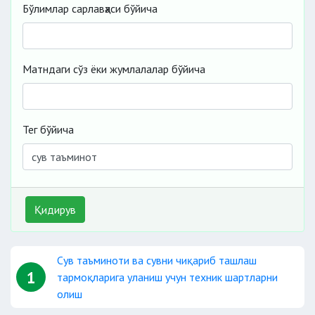
Бўлимлар сарлавҳаси бўйича
Матндаги сўз ёки жумлалалар бўйича
Тег бўйича
Қидирув
Сув таъминоти ва сувни чиқариб ташлаш
1
тармоқларига уланиш учун техник шартларни
олиш