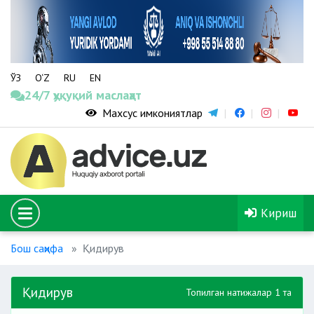
ЎЗ
O‘Z
RU
EN
24/7 ҳуқуқий маслаҳат
Махсус имкониятлар
Кириш
Бош саҳифа
Қидирув
Қидирув
Топилган натижалар 1 та