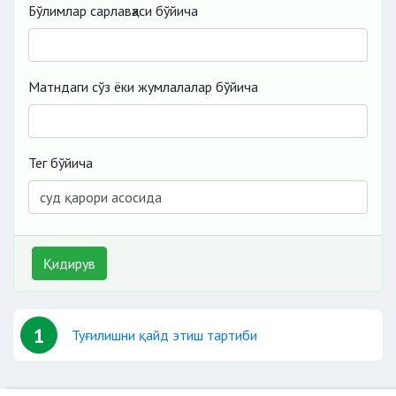
Бўлимлар сарлавҳаси бўйича
Матндаги сўз ёки жумлалалар бўйича
Тег бўйича
Қидирув
1
Туғилишни қайд этиш тартиби