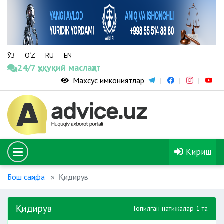
ЎЗ
O‘Z
RU
EN
24/7 ҳуқуқий маслаҳат
Махсус имкониятлар
Кириш
Бош саҳифа
Қидирув
Қидирув
Топилган натижалар 1 та