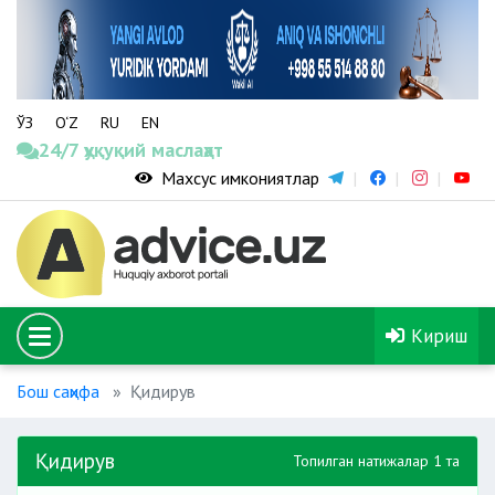
ЎЗ
O‘Z
RU
EN
24/7 ҳуқуқий маслаҳат
Махсус имкониятлар
Кириш
Бош саҳифа
Қидирув
Қидирув
Топилган натижалар 1 та