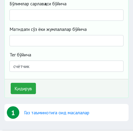
Бўлимлар сарлавҳаси бўйича
Матндаги сўз ёки жумлалалар бўйича
Тег бўйича
Қидирув
1
Газ таъминотига оид масалалар