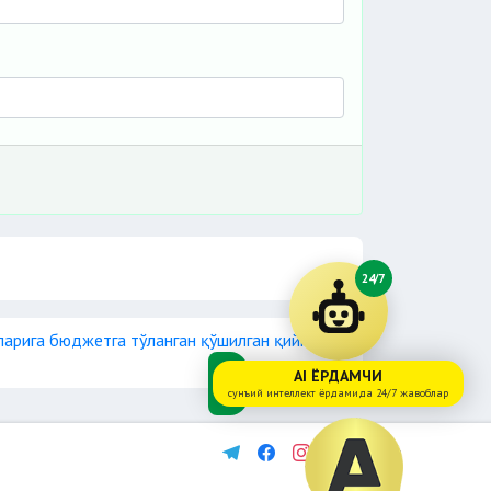
24/7
ларига бюджетга тўланган қўшилган қиймат
AI ЁРДАМЧИ
сунъий интеллект ёрдамида 24/7 жавоблар