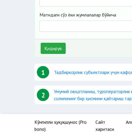
Матндаги сўз ёки жумлалалар бўйича
Қидирув
1
Тадбиркорлик субъектлари учун кафол
Умумий овқатланиш, туроператорлик 
2
солиғининг бир қисмини қайтариш та
Кўнгилли ҳуқуқшунос (Pro
Сайт
Ал
bono)
харитаси