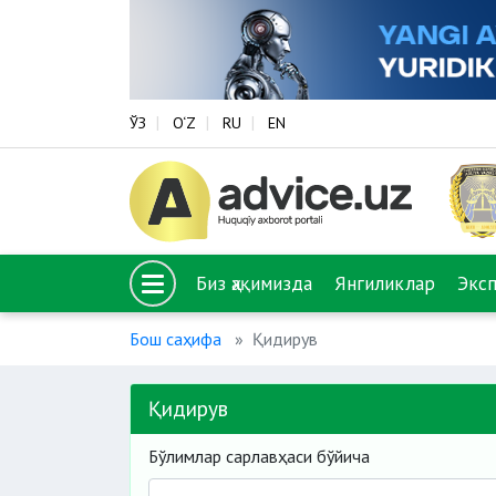
ЎЗ
O‘Z
RU
EN
Биз ҳақимизда
Янгиликлар
Экс
Бош саҳифа
Қидирув
Қидирув
Бўлимлар сарлавҳаси бўйича