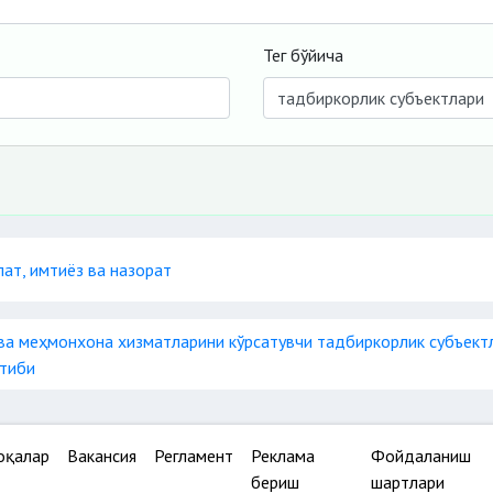
Тег бўйича
ат, имтиёз ва назорат
ва меҳмонхона хизматларини кўрсатувчи тадбиркорлик субъект
ртиби
оқалар
Вакансия
Регламент
Реклама
Фойдаланиш
бериш
шартлари