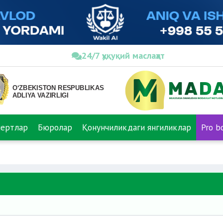
24/7 ҳуқуқий маслаҳат
пертлар
Бюролар
Қонунчиликдаги янгиликлар
Pro b