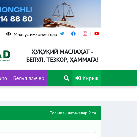
Махсус имкониятлар
ҲУҚУҚИЙ МАСЛАҲАТ -
БЕПУЛ, ТЕЗКОР, ҲАММАГА!
ono
Бепул ваучер
Кириш
Топилган натижалар 2 та