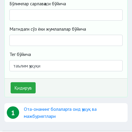
Бўлимлар сарлавҳаси бўйича
Матндаги сўз ёки жумлалалар бўйича
Тег бўйича
Қидирув
Ота-онанинг болаларга оид ҳуқуқ ва
1
мажбуриятлари