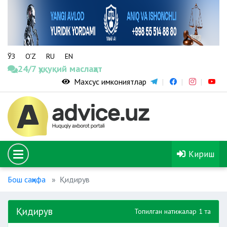
ЎЗ
O‘Z
RU
EN
24/7 ҳуқуқий маслаҳат
Махсус имкониятлар
Кириш
Бош саҳифа
Қидирув
Қидирув
Топилган натижалар 1 та