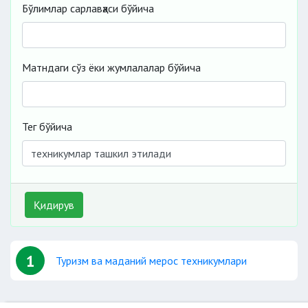
Бўлимлар сарлавҳаси бўйича
Матндаги сўз ёки жумлалалар бўйича
Тег бўйича
Қидирув
1
Туризм ва маданий мерос техникумлари