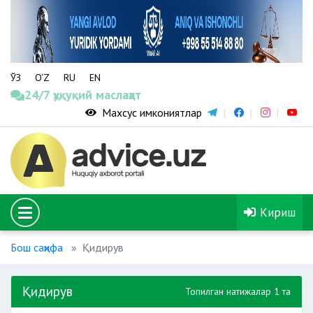
ЎЗ
O‘Z
RU
EN
24/7 ҳуқуқий маслаҳат
Махсус имкониятлар
Кириш
Бош саҳифа
Қидирув
Қидирув
Топилган натижалар 1 та