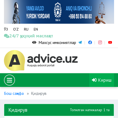
ЎЗ
O‘Z
RU
EN
24/7 ҳуқуқий маслаҳат
Махсус имкониятлар
Кириш
Бош саҳифа
Қидирув
Қидирув
Топилган натижалар 1 та