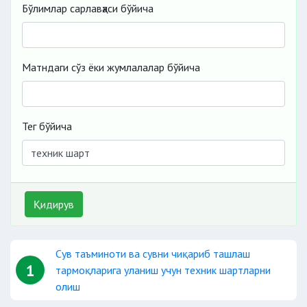
Бўлимлар сарлавҳаси бўйича
Матндаги сўз ёки жумлалалар бўйича
Тег бўйича
Қидирув
Сув таъминоти ва сувни чиқариб ташлаш
1
тармоқларига уланиш учун техник шартларни
олиш