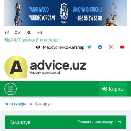
ЎЗ
O‘Z
RU
EN
24/7 ҳуқуқий маслаҳат
Махсус имкониятлар
Кириш
Бош саҳифа
Қидирув
Қидирув
Топилган натижалар 1 та