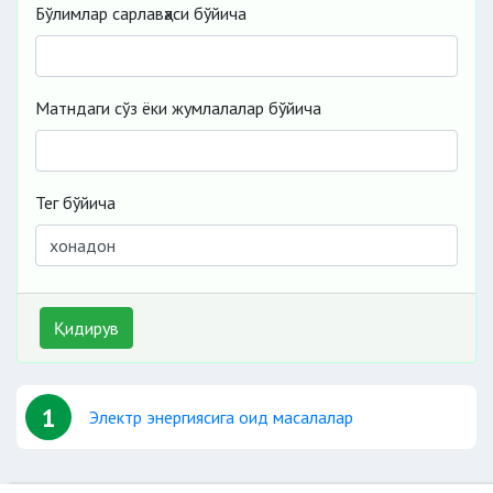
Бўлимлар сарлавҳаси бўйича
Матндаги сўз ёки жумлалалар бўйича
Тег бўйича
Қидирув
1
Электр энергиясига оид масалалар