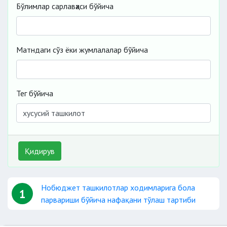
Бўлимлар сарлавҳаси бўйича
Матндаги сўз ёки жумлалалар бўйича
Тег бўйича
Қидирув
Нобюджет ташкилотлар ходимларига бола
1
парвариши бўйича нафақани тўлаш тартиби