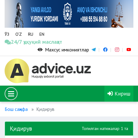
ЎЗ
O‘Z
RU
EN
24/7 ҳуқуқий маслаҳат
Махсус имкониятлар
Кириш
Бош саҳифа
Қидирув
Қидирув
Топилган натижалар 1 та