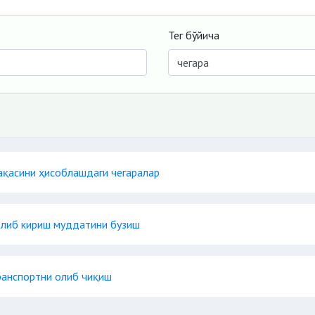
Тег бўйича
ақасини ҳисоблашдаги чегаралар
олиб кириш муддатини бузиш
ранспортни олиб чиқиш