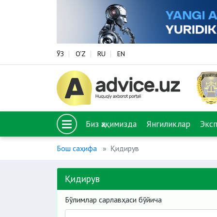
ЎЗ
O‘Z
RU
EN
Биз ҳақимизда
Янгиликлар
Экс
Бош саҳифа
Қидирув
Қидирув
Бўлимлар сарлавҳаси бўйича