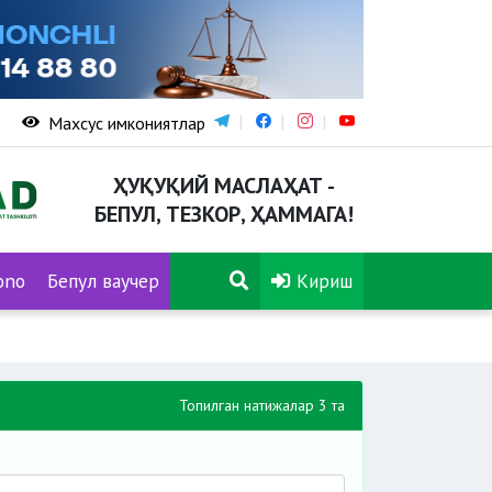
Махсус имкониятлар
ҲУҚУҚИЙ МАСЛАҲАТ -
БЕПУЛ, ТЕЗКОР, ҲАММАГА!
ono
Бепул ваучер
Кириш
Топилган натижалар 3 та