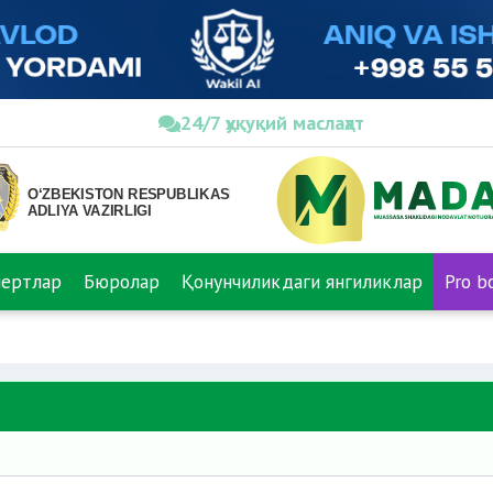
24/7 ҳуқуқий маслаҳат
пертлар
Бюролар
Қонунчиликдаги янгиликлар
Pro b