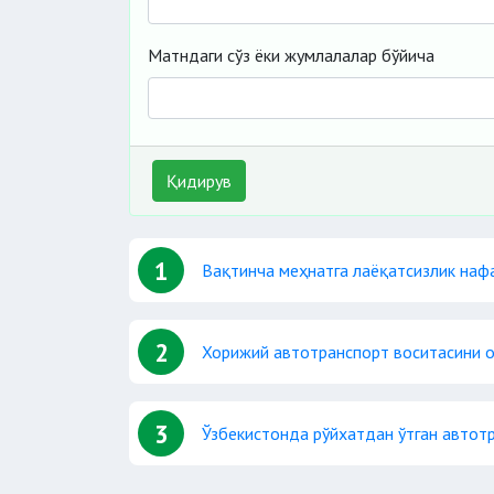
Матндаги сўз ёки жумлалалар бўйича
Қидирув
1
Вақтинча меҳнатга лаёқатсизлик наф
2
Хорижий автотранспорт воситасини 
3
Ўзбекистонда рўйхатдан ўтган автот