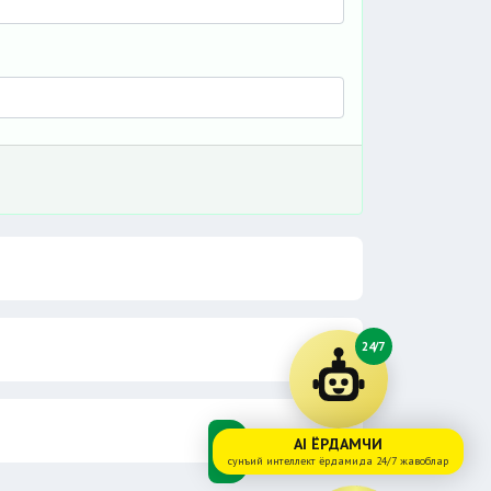
24/7
AI ЁРДАМЧИ
сунъий интеллект ёрдамида 24/7 жавоблар