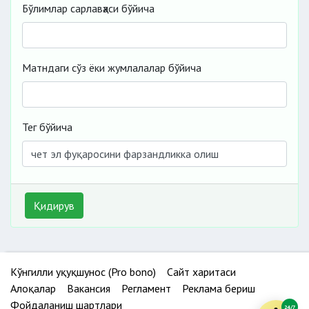
Бўлимлар сарлавҳаси бўйича
Матндаги сўз ёки жумлалалар бўйича
Тег бўйича
Қидирув
Кўнгилли ҳуқуқшунос (Pro bono)
Сайт харитаси
Алоқалар
Вакансия
Регламент
Реклама бериш
Фойдаланиш шартлари
24/7