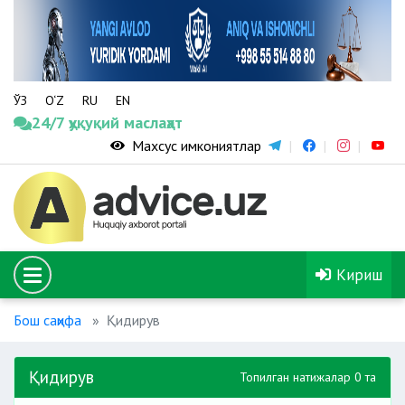
ЎЗ
O‘Z
RU
EN
24/7 ҳуқуқий маслаҳат
Махсус имкониятлар
Кириш
Бош саҳифа
Қидирув
Қидирув
Топилган натижалар 0 та