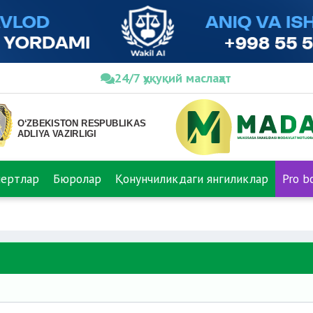
24/7 ҳуқуқий маслаҳат
пертлар
Бюролар
Қонунчиликдаги янгиликлар
Pro b