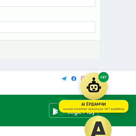
24/7
AI ЁРДАМЧИ
сунъий интеллект ёрдамида 24/7 жавоблар