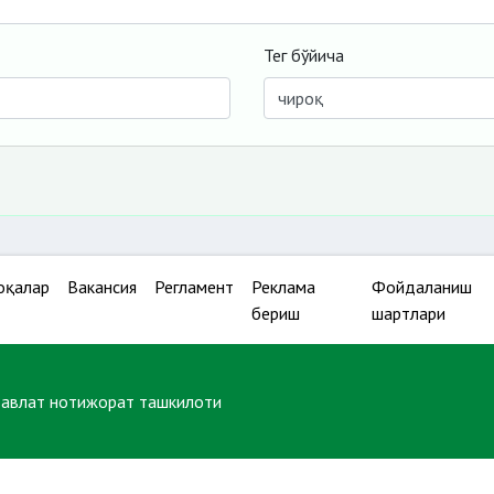
Тег бўйича
оқалар
Вакансия
Регламент
Реклама
Фойдаланиш
бериш
шартлари
давлат нотижорат ташкилоти