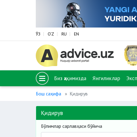
ЎЗ
O‘Z
RU
EN
Биз ҳақимизда
Янгиликлар
Экс
Бош саҳифа
Қидирув
Қидирув
Бўлимлар сарлавҳаси бўйича