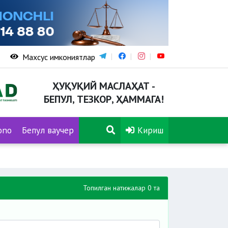
Махсус имкониятлар
ҲУҚУҚИЙ МАСЛАҲАТ -
БЕПУЛ, ТЕЗКОР, ҲАММАГА!
ono
Бепул ваучер
Кириш
Топилган натижалар 0 та