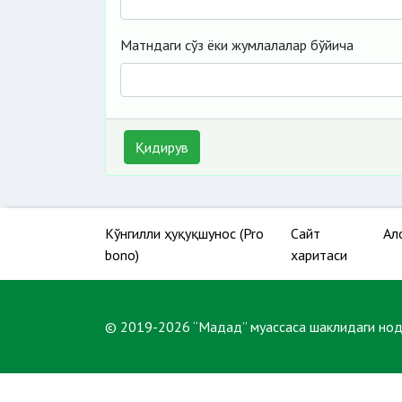
Матндаги сўз ёки жумлалалар бўйича
Қидирув
Кўнгилли ҳуқуқшунос (Pro
Сайт
Ал
bono)
харитаси
© 2019-2026 “Мадад” муассаса шаклидаги но