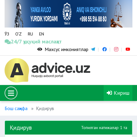
ЎЗ
O‘Z
RU
EN
24/7 ҳуқуқий маслаҳат
Махсус имкониятлар
Кириш
Бош саҳифа
Қидирув
Қидирув
Топилган натижалар 1 та