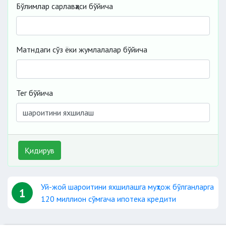
Бўлимлар сарлавҳаси бўйича
Матндаги сўз ёки жумлалалар бўйича
Тег бўйича
Қидирув
Уй-жой шароитини яхшилашга муҳтож бўлганларга
1
120 миллион сўмгача ипотека кредити