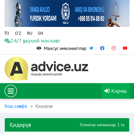
ЎЗ
O‘Z
RU
EN
24/7 ҳуқуқий маслаҳат
Махсус имкониятлар
Кириш
Бош саҳифа
Қидирув
Қидирув
Топилган натижалар 1 та