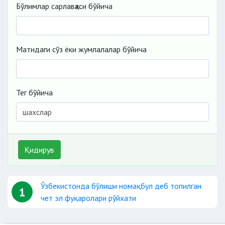
Бўлимлар сарлавҳаси бўйича
Матндаги сўз ёки жумлалалар бўйича
Тег бўйича
Қидирув
Ўзбекистонда бўлиши номақбул деб топилган
1
чет эл фуқаролари рўйхати