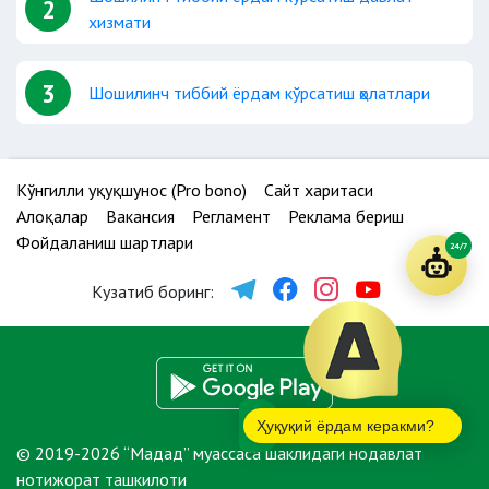
2
хизмати
3
Шошилинч тиббий ёрдам кўрсатиш ҳолатлари
Кўнгилли ҳуқуқшунос (Pro bono)
Сайт харитаси
Алоқалар
Вакансия
Регламент
Реклама бериш
Фойдаланиш шартлари
24/7
Кузатиб боринг:
Ҳуқуқий ёрдам керакми?
© 2019-2026 “Мадад” муассаса шаклидаги нодавлат
нотижорат ташкилоти