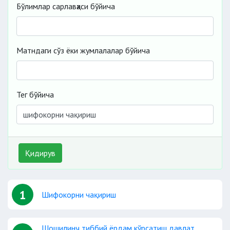
Бўлимлар сарлавҳаси бўйича
Матндаги сўз ёки жумлалалар бўйича
Тег бўйича
Қидирув
1
Шифокорни чақириш
Шошилинч тиббий ёрдам кўрсатиш давлат