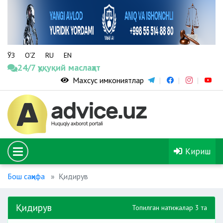
ЎЗ
O‘Z
RU
EN
24/7 ҳуқуқий маслаҳат
Махсус имкониятлар
Кириш
Бош саҳифа
Қидирув
Қидирув
Топилган натижалар 3 та