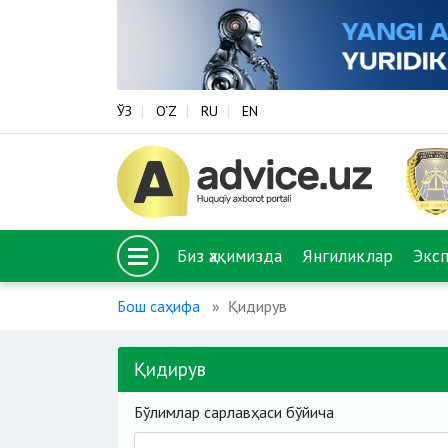
ЎЗ
O‘Z
RU
EN
Биз ҳақимизда
Янгиликлар
Экс
Бош саҳифа
Қидирув
Қидирув
Бўлимлар сарлавҳаси бўйича