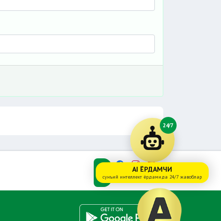
24/7
AI ЁРДАМЧИ
сунъий интеллект ёрдамида 24/7 жавоблар