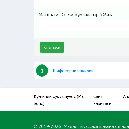
Матндаги сўз ёки жумлалалар бўйича
Қидирув
1
Шифокорни чақириш
Кўнгилли ҳуқуқшунос (Pro
Сайт
Ал
bono)
харитаси
© 2019-2026 “Мадад” муассаса шаклидаги но