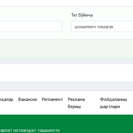
Тег бўйича
оқалар
Вакансия
Регламент
Реклама
Фойдаланиш
бериш
шартлари
давлат нотижорат ташкилоти