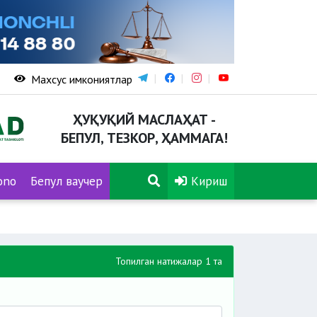
Махсус имкониятлар
ҲУҚУҚИЙ МАСЛАҲАТ -
БЕПУЛ, ТЕЗКОР, ҲАММАГА!
ono
Бепул ваучер
Кириш
Топилган натижалар 1 та