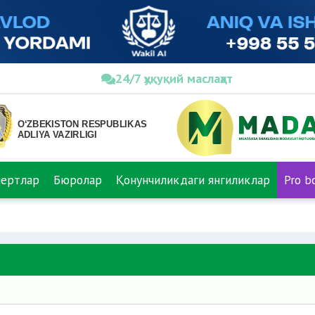
24/7 ҳуқуқий маслаҳат
пертлар
Бюролар
Қонунчиликдаги янгиликлар
Pro b