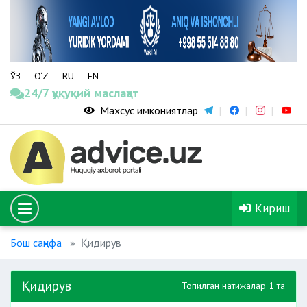
ЎЗ
O‘Z
RU
EN
24/7 ҳуқуқий маслаҳат
Махсус имкониятлар
Кириш
Бош саҳифа
Қидирув
Қидирув
Топилган натижалар 1 та