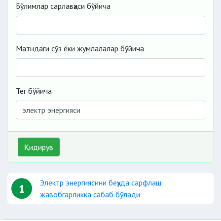
Бўлимлар сарлавҳаси бўйича
Матндаги сўз ёки жумлалалар бўйича
Тег бўйича
Қидирув
Электр энергиясини беҳуда сарфлаш
1
жавобгарликка сабаб бўлади