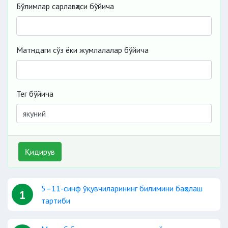
Бўлимлар сарлавҳаси бўйича
Матндаги сўз ёки жумлалалар бўйича
Тег бўйича
Қидирув
5–11-синф ўқувчиларининг билимини баҳолаш
1
тартиби