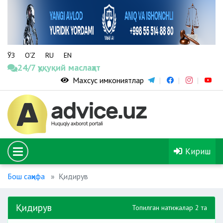
ЎЗ
O‘Z
RU
EN
24/7 ҳуқуқий маслаҳат
Махсус имкониятлар
Кириш
Бош саҳифа
Қидирув
Қидирув
Топилган натижалар 2 та