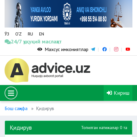
ЎЗ
O‘Z
RU
EN
24/7 ҳуқуқий маслаҳат
Махсус имкониятлар
Кириш
Бош саҳифа
Қидирув
Қидирув
Топилган натижалар 0 та