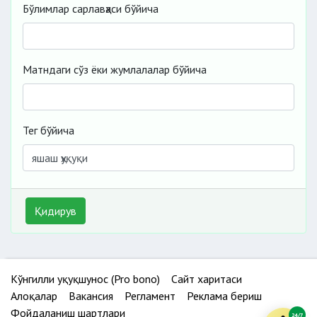
Бўлимлар сарлавҳаси бўйича
Матндаги сўз ёки жумлалалар бўйича
Тег бўйича
Қидирув
Кўнгилли ҳуқуқшунос (Pro bono)
Сайт харитаси
Алоқалар
Вакансия
Регламент
Реклама бериш
Фойдаланиш шартлари
24/7