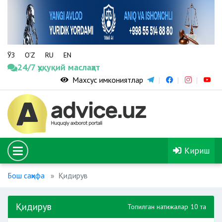
ЎЗ
O‘Z
RU
EN
24/7 ҳуқуқий маслаҳат
Махсус имкониятлар
Кириш
Бош саҳифа
Қидирув
Қидирув
Топилган натижалар 10 та