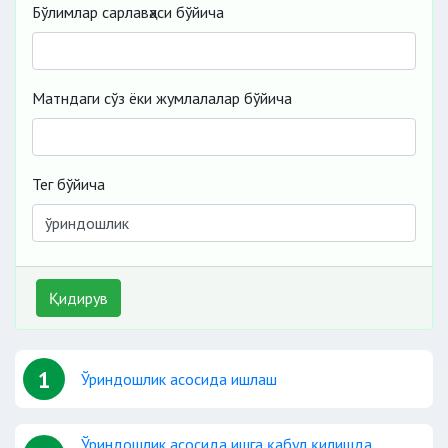
Бўлимлар сарлавҳаси бўйича
Матндаги сўз ёки жумлалалар бўйича
Тег бўйича
Қидирув
1
Ўриндошлик асосида ишлаш
Ўриндошлик асосида ишга қабул қилишда