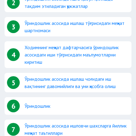
2
тақдим этиладиган ҳужжатлар
Ўриндошлик асосида ишлаш тўғрисидаги меҳнат
3
шартномаси
Ходимнинг меҳнат дафтарчасига ўриндошлик
4
асосидаги иши тўғрисидаги маълумотларни
киритиш
Ўриндошлик асосида ишлаш чоғидаги иш
5
вақтининг давомийлиги ва уни ҳисобга олиш
6
Ўриндошлик
Ўриндошлик асосида ишловчи шахсларга йиллик
7
меҳнат таътиллари