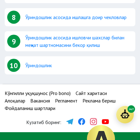
8
Ўриндошлик асосида ишлашга доир чекловлар
Ўриндошлик асосида ишловчи шахслар билан
9
меҳнат шартномасини бекор қилиш
10
Ўриндошлик
Кўнгилли ҳуқуқшунос (Pro bono)
Сайт харитаси
Алоқалар
Вакансия
Регламент
Реклама бериш
Фойдаланиш шартлари
24/7
Кузатиб боринг: