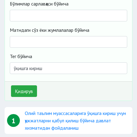
Бўлимлар сарлавҳаси бўйича
Матндаги сўз ёки жумлалалар бўйича
Тег бўйича
Қидирув
Олий таълим муассасаларига ўқишга кириш учун
1
ҳужжатларни қабул қилиш бўйича давлат
хизматидан фойдаланиш