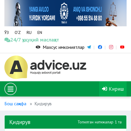
ЎЗ
O‘Z
RU
EN
24/7 ҳуқуқий маслаҳат
Махсус имкониятлар
Кириш
Бош саҳифа
Қидирув
Қидирув
Топилган натижалар 1 та