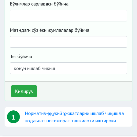
Бўлимлар сарлавҳаси бўйича
Матндаги сўз ёки жумлалалар бўйича
Тег бўйича
Қидирув
Норматив-ҳуқуқий ҳужжатларни ишлаб чиқишда
1
нодавлат нотижорат ташкилоти иштироки