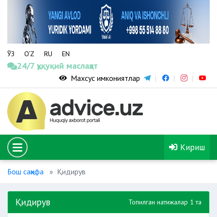
ЎЗ
O‘Z
RU
EN
24/7 ҳуқуқий маслаҳат
Махсус имкониятлар
Кириш
Бош саҳифа
Қидирув
Қидирув
Топилган натижалар 1 та