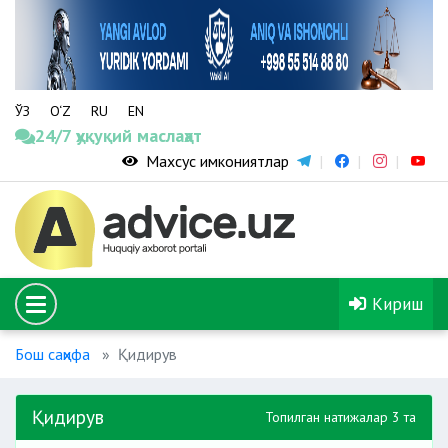
ЎЗ
O‘Z
RU
EN
24/7 ҳуқуқий маслаҳат
Махсус имкониятлар
Кириш
Бош саҳифа
Қидирув
Қидирув
Топилган натижалар 3 та