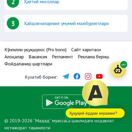
2
Ҳаётий мисоллар
3
Ҳайдовчиларнинг умумий мажбуриятлари
Кўнгилли ҳуқуқшунос (Pro bono)
Сайт харитаси
Алоқалар
Вакансия
Регламент
Реклама бериш
Фойдаланиш шартлари
24/7
Кузатиб боринг:
Ҳуқуқий ёрдам керакми?
© 2019-2026 “Мадад” муассаса шаклидаги нодавлат
нотижорат ташкилоти