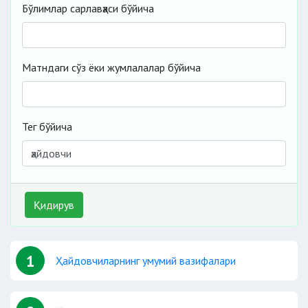
Бўлимлар сарлавҳаси бўйича
Матндаги сўз ёки жумлалалар бўйича
Тег бўйича
Қидирув
1
Ҳайдовчиларнинг умумий вазифалари