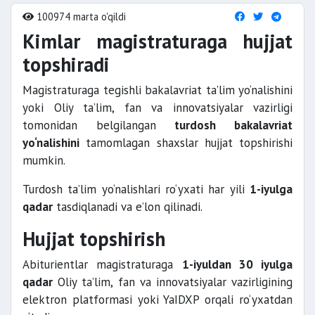
100974 marta o'qildi
Kimlar magistraturaga hujjat
topshiradi
Magistraturaga tegishli bakalavriat ta’lim yo‘nalishini
yoki Oliy ta’lim, fan va innovatsiyalar vazirligi
tomonidan belgilangan
turdosh bakalavriat
yo‘nalishini
tamomlagan shaxslar hujjat topshirishi
mumkin.
Turdosh ta’lim yo‘nalishlari ro‘yxati har yili
1-iyulga
qadar
tasdiqlanadi va e’lon qilinadi.
Hujjat topshirish
Abiturientlar magistraturaga
1-iyuldan 30 iyulga
qadar
Oliy ta’lim, fan va innovatsiyalar vazirligining
elektron platformasi yoki YaIDXP orqali ro‘yxatdan