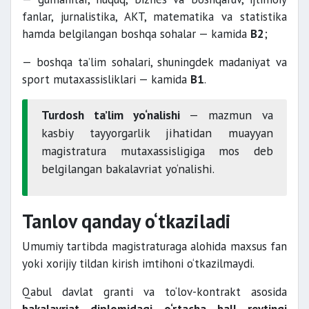
fanlar, jurnalistika, AKT, matematika va statistika
hamda belgilangan boshqa sohalar — kamida
B2
;
— boshqa ta’lim sohalari, shuningdek madaniyat va
sport mutaxassisliklari — kamida
B1
.
Turdosh ta’lim yo‘nalishi
— mazmun va
kasbiy tayyorgarlik jihatidan muayyan
magistratura mutaxassisligiga mos deb
belgilangan bakalavriat yo‘nalishi.
Tanlov qanday o‘tkaziladi
Umumiy tartibda magistraturaga alohida maxsus fan
yoki xorijiy tildan kirish imtihoni o‘tkazilmaydi.
Qabul davlat granti va to‘lov-kontrakt asosida