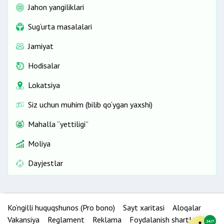
Jahon yangiliklari
Sug‘urta masalalari
Jamiyat
Hodisalar
Lokatsiya
Siz uchun muhim (bilib qo‘ygan yaxshi)
Mahalla “yettiligi”
Moliya
Dayjestlar
Ko‘ngilli huquqshunos (Pro bono)
Sayt xaritasi
Aloqalar
Vakansiya
Reglament
Reklama
Foydalanish shartlari
24/7