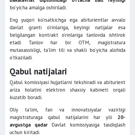
bakalavriat diplomidagi o‘rtacha ball reytingi
bo‘yicha amalga oshiriladi.
Eng yuqori ko‘rsatkichga ega abiturientlar avvalo
davlat granti o‘rinlariga, keyingi natijalar esa
belgilangan kontrakt o‘rinlariga tanlovda ishtirok
etadi. Tanlov har bir OTM, magistratura
mutaxassisligi, ta’lim tili va shakli bo‘yicha alohida
o‘tkaziladi.
Qabul natijalari
Qabul komissiyasi hujjatlarni tekshiradi va abiturient
ariza holatini elektron shaxsiy kabineti orqali
kuzatib boradi.
Oliy ta’lim, fan va innovatsiyalar vazirligi
magistraturaga qabul natijalarini har yili
20-
avgustga qadar
Davlat komissiyasiga tasdiqlash
uchun kiritadi.