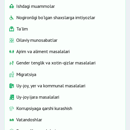
Ishdagi muammolar
Nogironligi bo‘lgan shaxslarga imtiyozlar
Ta’lim
Oilaviy munosabatlar
Ajrim va aliment masalalari
Gender tenglik va xotin-qizlar masalalari
Migratsiya
Uy-joy, yer va kommunal masalalari
Uy-joy ijara masalalari
Korrupsiyaga qarshi kurashish
Vatandoshlar