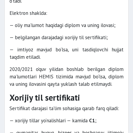
o‘tadi.
Elektron shaklda:
— oliy ma’lumot haqidagi diplom va uning ilovasi;
— belgilangan darajadagi xorijiy til sertifikati;
— imtiyoz mavjud bo‘lsa, uni tasdiqlovchi hujjat
taqdim etiladi.
2020/2021 o‘quv yilidan boshlab berilgan diplom
ma’lumotlari HEMIS tizimida mavjud bo‘lsa, diplom
va uning ilovasini qayta yuklash talab etilmaydi.
Xorijiy til sertifikati
Sertifikat darajasi ta’lim sohasiga qarab farq qiladi:
— xorijiy tillar yo‘nalishlari — kamida
C1
;
— gumanitar, huquq, biznes va boshqaruv, ijtimoiy