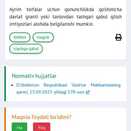
Ayrim toifalar uchun qonunchilikda qo‘shimcha
davlat granti yoki tanlovdan tashqari qabul qilish
imtiyozlari alohida belgilanishi mumkin.
Imtihon
magistr
o‘qishga qabul
Normativ hujjatlar
O‘zbekiston Respublikasi Vazirlar Mahkamasining
qarori, 13.09.2025-yildagi 578-son
Maqola foydali bo‘ldimi?
Ha
Yo'q