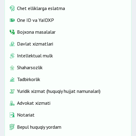
Chet elliklarga eslatma
One ID vа YaIDXP
Bojxona masalalar
Davlat xizmatlari
Intellektual mulk
Shaharsozlik
Tadbirkorlik
Yuridik xizmat (huquqiy hujjat namunalari)
Advokat xizmati
Notariat
Bepul huquqiy yordam