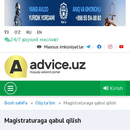
ЎЗ
O‘Z
RU
EN
24/7 ҳуқуқий маслаҳат
Maxsus imkoniyatlar
Kirish
Bosh sahifa
Oliy ta’lim
Magistraturaga qabul qilish
Magistraturaga qabul qilish