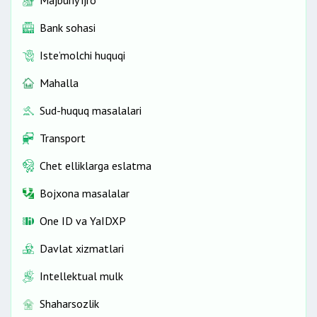
Bank sohasi
Iste’molchi huquqi
Mahalla
Sud-huquq masalalari
Transport
Chet elliklarga eslatma
Bojxona masalalar
One ID vа YaIDXP
Davlat xizmatlari
Intellektual mulk
Shaharsozlik