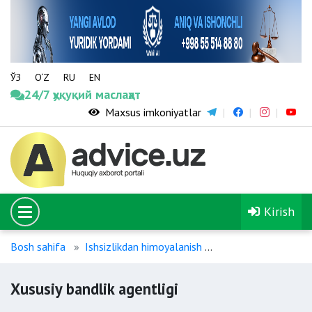
ЎЗ
O‘Z
RU
EN
24/7 ҳуқуқий маслаҳат
Maxsus imkoniyatlar
Kirish
Bosh sahifa
Ishsizlikdan himoyalanish
Xususiy bandlik agen
Xususiy bandlik agentligi