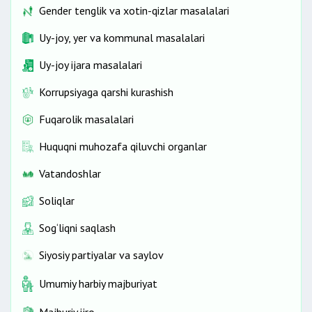
Gender tenglik va xotin-qizlar masalalari
Uy-joy, yer va kommunal masalalari
Uy-joy ijara masalalari
Korrupsiyaga qarshi kurashish
Fuqarolik masalalari
Huquqni muhozafa qiluvchi organlar
Vatandoshlar
Soliqlar
Sog‘liqni saqlash
Siyosiy partiyalar va saylov
Umumiy harbiy majburiyat
Majburiy ijro