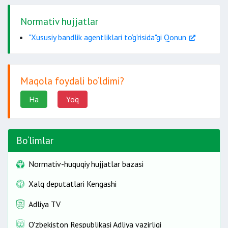
xizmatlar ko‘rsatishni rad etish.
hujjatlarni taqdim
Normativ hujjatlar
etishi shart.
"Xususiy bandlik agentliklari to‘g‘risida"gi Qonun
Maqola foydali bo‘ldimi?
Ha
Yo'q
Bo‘limlar
Normativ-huquqiy hujjatlar bazasi
Xalq deputatlari Kengashi
Adliya TV
O'zbekiston Respublikasi Adliya vazirligi