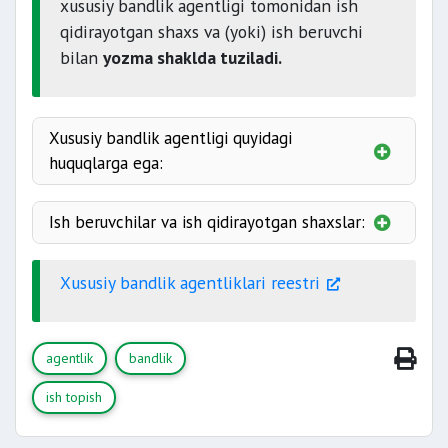
kadrlar tanlash;
xususiy bandlik agentligi tomonidan ish
qidirayotgan shaxs va (yoki) ish beruvchi
ishga joylashtirish;
bilan
yozma shaklda tuziladi.
maslahat xizmatlari.
Xususiy bandlik agentligi quyidagi
huquqlarga ega:
pullik xizmatlar ko‘rsatish;
Ish beruvchilar va ish qidirayotgan shaxslar:
shartnomalar
Xususiy bandlik agentliklari reestri
organlaridan axborot olish;
shartlariga rioya etishi;
ishga joylashtirish
agentlik
bandlik
xizmatlar haqini o‘z
ish topish
vaqtida to‘lashi;