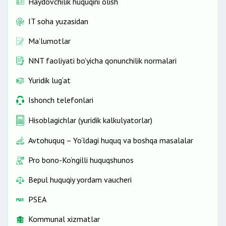
Haydovchilik huquqini olish
IT soha yuzasidan
Ma’lumotlar
NNT faoliyati bo'yicha qonunchilik normalari
Yuridik lug‘at
Ishonch telefonlari
Hisoblagichlar (yuridik kalkulyatorlar)
Avtohuquq – Yo‘ldagi huquq va boshqa masalalar
Pro bono-Ko‘ngilli huquqshunos
Bepul huquqiy yordam vaucheri
PSEA
Kommunal xizmatlar