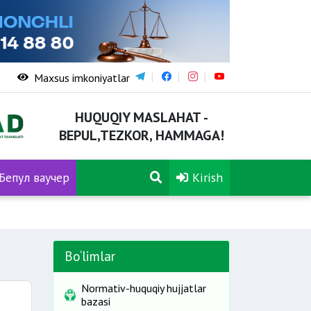
Maxsus imkoniyatlar
HUQUQIY MASLAHAT -
BEPUL,TEZKOR, HAMMAGA!
Бепул ваучер
Kirish
Bo‘limlar
Normativ-huquqiy hujjatlar
bazasi