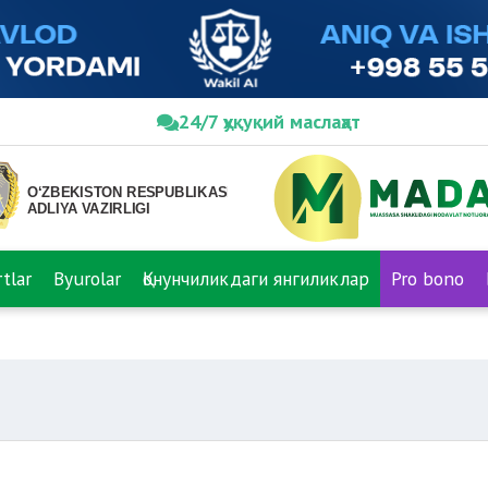
24/7 ҳуқуқий маслаҳат
tlar
Byurolar
Қонунчиликдаги янгиликлар
Pro bono