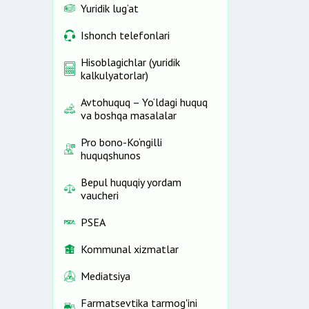
Yuridik lug‘at
Ishonch telefonlari
Hisoblagichlar (yuridik
kalkulyatorlar)
Avtohuquq – Yo‘ldagi huquq
va boshqa masalalar
Pro bono-Ko‘ngilli
huquqshunos
Bepul huquqiy yordam
vaucheri
PSEA
Kommunal xizmatlar
Mediatsiya
Farmatsevtika tarmog'ini