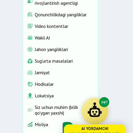
rivojlantirish agentligi
Qonunchilikdagi yangiliklar
Video kontentlar
Wakil AI
Jahon yangiliklari
Sug‘urta masalalari
Jamiyat
Hodisalar
Lokatsiya
24/7
Siz uchun muhim (bilib
qo‘ygan yaxshi)
Moliya
AI YORDAMCHI