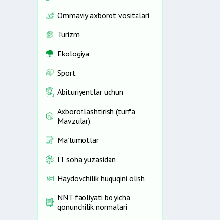
Ommaviy axborot vositalari
Turizm
Ekologiya
Sport
Abituriyentlar uchun
Axborotlashtirish (turfa
Mavzular)
Ma’lumotlar
IT soha yuzasidan
Haydovchilik huquqini olish
NNT faoliyati bo'yicha
qonunchilik normalari