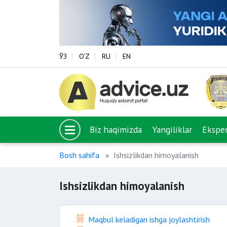
ЎЗ
O‘Z
RU
EN
Biz haqimizda
Yangiliklar
Eksper
Bosh sahifa
Ishsizlikdan himoyalanish
Ishsizlikdan himoyalanish
Maqbul keladigan ishga joylashtirish