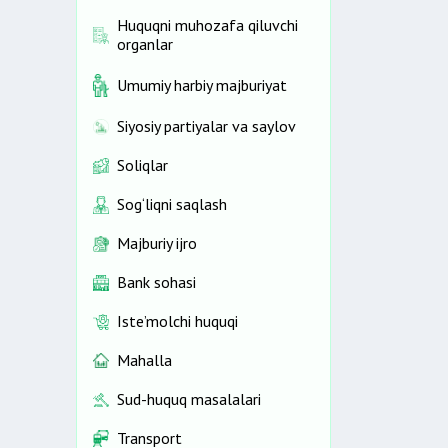
Huquqni muhozafa qiluvchi
organlar
Umumiy harbiy majburiyat
Siyosiy partiyalar va saylov
Soliqlar
Sog‘liqni saqlash
Majburiy ijro
Bank sohasi
Iste’molchi huquqi
Mahalla
Sud-huquq masalalari
Transport