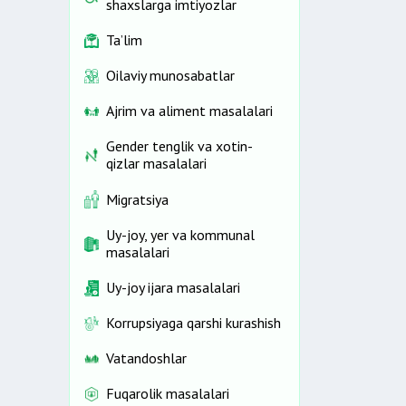
shaxslarga imtiyozlar
Ta’lim
Oilaviy munosabatlar
Ajrim va aliment masalalari
Gender tenglik va xotin-
qizlar masalalari
Migratsiya
Uy-joy, yer va kommunal
masalalari
Uy-joy ijara masalalari
Korrupsiyaga qarshi kurashish
Vatandoshlar
Fuqarolik masalalari