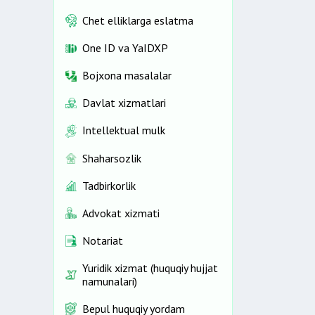
Chet elliklarga eslatma
One ID vа YaIDXP
Bojxona masalalar
Davlat xizmatlari
Intellektual mulk
Shaharsozlik
Tadbirkorlik
Advokat xizmati
Notariat
Yuridik xizmat (huquqiy hujjat
namunalari)
Bepul huquqiy yordam