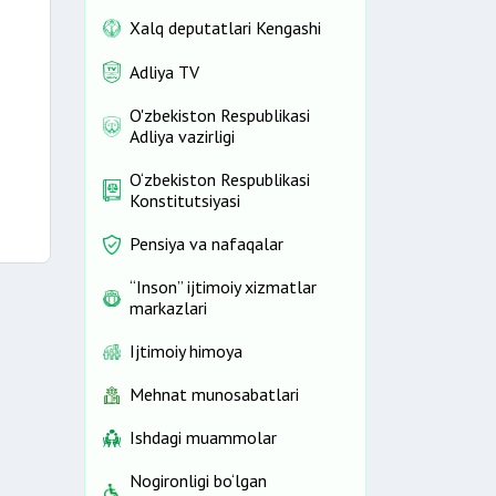
Xalq deputatlari Kengashi
Adliya TV
O'zbekiston Respublikasi
Adliya vazirligi
O‘zbekiston Respublikasi
Konstitutsiyasi
Pensiya va nafaqalar
“Inson” ijtimoiy xizmatlar
markazlari
Ijtimoiy himoya
Mehnat munosabatlari
Ishdagi muammolar
Nogironligi bo‘lgan