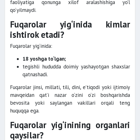
faoliyatiga qonunga xilof aralashishiga yo‘l
qo‘yilmaydi.
Fuqarolar yig‘inida kimlar
ishtirok etadi?
Fuqarolar yig‘inida:
18 yoshga to‘lgan;
tegishli hududda doimiy yashayotgan shaxslar
qatnashadi.
Fuqarolar jinsi, millati, tili, dini, e’tiqodi yoki ijtimoiy
mavqeidan qat’i nazar o‘zini o‘zi boshqarishda
bevosita yoki saylangan vakillari orqali teng
huquqqa ega.
Fuqarolar yig‘inining organlari
qaysilar?