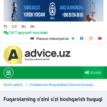
ЎЗ
O‘Z
RU
EN
24/7 ҳуқуқий маслаҳат
Maxsus imkoniyatlar
Kirish
Bosh sahifa
O‘zbekiston Respublikasi Konstitutsiyasi
Fuqa
Fuqarolarning o‘zini o‘zi boshqarish huquqi