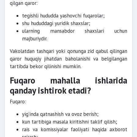
qilgan qaror:
tegishli hududda yashovchi fuqarolar;
shu hududdagi yuridik shaxslar;
ularning mansabdor shaxslari uchun
majburiydir.
Vakolatdan tashqari yoki qonunga zid qabul qilingan
qaror huquqiy jihatdan baholanishi va belgilangan
tartibda bekor qilinishi mumkin.
Fuqaro mahalla ishlarida
qanday ishtirok etadi?
Fuqaro:
yig‘inda qatnashish va ovoz berish;
kun tartibiga masala kiritishni taklif qilish;
rais va komissiyalar faoliyati haqida axborot