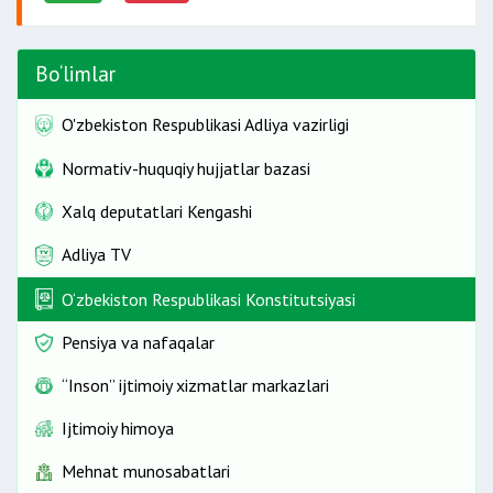
Bo‘limlar
O'zbekiston Respublikasi Adliya vazirligi
Normativ-huquqiy hujjatlar bazasi
Xalq deputatlari Kengashi
Adliya TV
O‘zbekiston Respublikasi Konstitutsiyasi
Pensiya va nafaqalar
“Inson” ijtimoiy xizmatlar markazlari
Ijtimoiy himoya
Mehnat munosabatlari