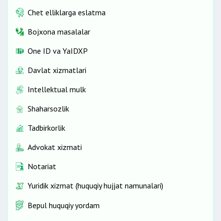
Chet elliklarga eslatma
Bojxona masalalar
One ID vа YaIDXP
Davlat xizmatlari
Intellektual mulk
Shaharsozlik
Tadbirkorlik
Advokat xizmati
Notariat
Yuridik xizmat (huquqiy hujjat namunalari)
Bepul huquqiy yordam