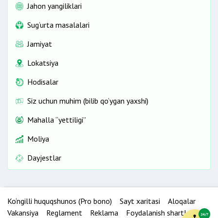
Jahon yangiliklari
Sug‘urta masalalari
Jamiyat
Lokatsiya
Hodisalar
Siz uchun muhim (bilib qo‘ygan yaxshi)
Mahalla “yettiligi”
Moliya
Dayjestlar
Ko‘ngilli huquqshunos (Pro bono)
Sayt xaritasi
Aloqalar
Vakansiya
Reglament
Reklama
Foydalanish shartlari
24/7