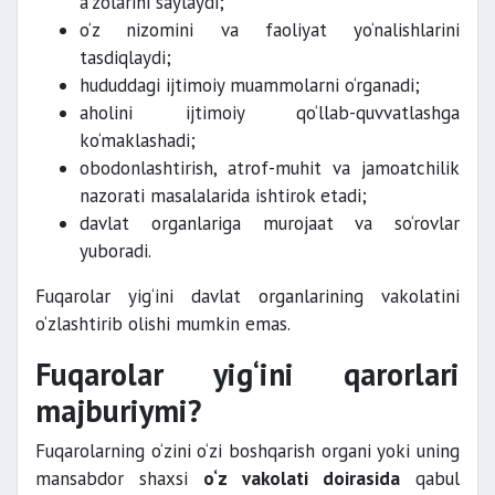
a’zolarini saylaydi;
o‘z nizomini va faoliyat yo‘nalishlarini
tasdiqlaydi;
hududdagi ijtimoiy muammolarni o‘rganadi;
aholini ijtimoiy qo‘llab-quvvatlashga
ko‘maklashadi;
obodonlashtirish, atrof-muhit va jamoatchilik
nazorati masalalarida ishtirok etadi;
davlat organlariga murojaat va so‘rovlar
yuboradi.
Fuqarolar yig‘ini davlat organlarining vakolatini
o‘zlashtirib olishi mumkin emas.
Fuqarolar yig‘ini qarorlari
majburiymi?
Fuqarolarning o‘zini o‘zi boshqarish organi yoki uning
mansabdor shaxsi
o‘z vakolati doirasida
qabul