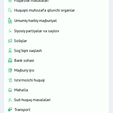
Fuqarolik masalalari
Huquqni muhozafa qiluvchi organlar
Umumiy harbiy majburiyat
Siyosiy partiyalar va saylov
Soliqlar
Sog‘liqni saqlash
Bank sohasi
Majburiy ijro
Iste’molchi huquqi
Mahalla
Sud-huquq masalalari
Transport