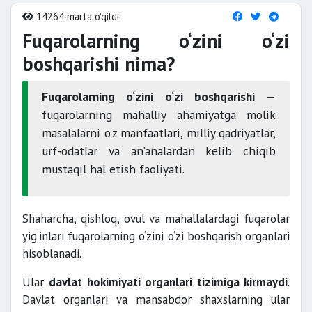
14264 marta o'qildi
Fuqarolarning o‘zini o‘zi
boshqarishi nima?
Fuqarolarning o‘zini o‘zi boshqarishi
—
fuqarolarning mahalliy ahamiyatga molik
masalalarni o‘z manfaatlari, milliy qadriyatlar,
urf-odatlar va an’analardan kelib chiqib
mustaqil hal etish faoliyati.
Shaharcha, qishloq, ovul va mahallalardagi fuqarolar
yig‘inlari fuqarolarning o‘zini o‘zi boshqarish organlari
hisoblanadi.
Ular
davlat hokimiyati organlari tizimiga kirmaydi
.
Davlat organlari va mansabdor shaxslarning ular