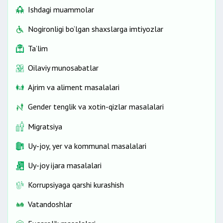
Ishdagi muammolar
Nogironligi bo‘lgan shaxslarga imtiyozlar
Ta’lim
Oilaviy munosabatlar
Ajrim va aliment masalalari
Gender tenglik va xotin-qizlar masalalari
Migratsiya
Uy-joy, yer va kommunal masalalari
Uy-joy ijara masalalari
Korrupsiyaga qarshi kurashish
Vatandoshlar