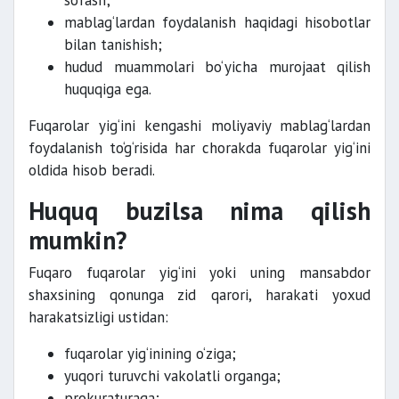
so‘rash;
mablag‘lardan foydalanish haqidagi hisobotlar
bilan tanishish;
hudud muammolari bo‘yicha murojaat qilish
huquqiga ega.
Fuqarolar yig‘ini kengashi moliyaviy mablag‘lardan
foydalanish to‘g‘risida har chorakda fuqarolar yig‘ini
oldida hisob beradi.
Huquq buzilsa nima qilish
mumkin?
Fuqaro fuqarolar yig‘ini yoki uning mansabdor
shaxsining qonunga zid qarori, harakati yoxud
harakatsizligi ustidan:
fuqarolar yig‘inining o‘ziga;
yuqori turuvchi vakolatli organga;
prokuraturaga;