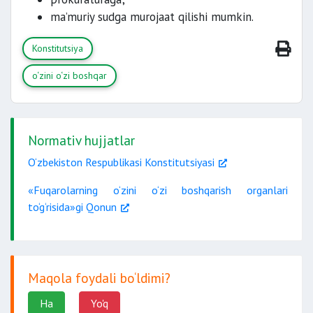
ma’muriy sudga murojaat qilishi mumkin.
Konstitutsiya
o‘zini o‘zi boshqar
Normativ hujjatlar
O‘zbekiston Respublikasi Konstitutsiyasi
«Fuqarolarning o‘zini o‘zi boshqarish organlari
to‘g‘risida»gi Qonun
Maqola foydali bo‘ldimi?
Ha
Yo'q