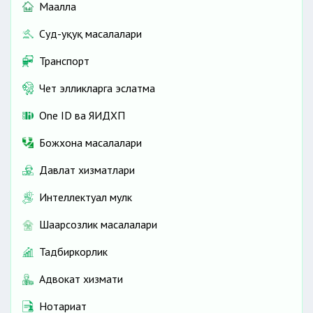
Маҳалла
Суд-ҳуқуқ масалалари
Транспорт
Чет элликларга эслатма
One ID ва ЯИДХП
Божхона масалалари
Давлат хизматлари
Интеллектуал мулк
Шаҳарсозлик масалалари
Тадбиркорлик
Адвокат хизмати
Нотариат