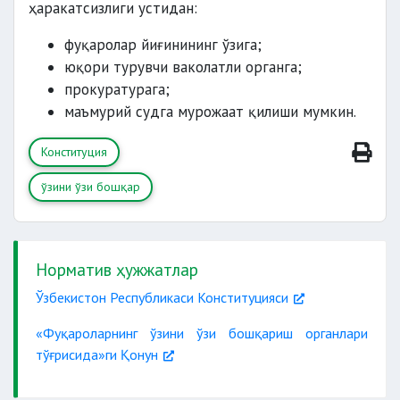
ҳаракатсизлиги устидан:
фуқаролар йиғинининг ўзига;
юқори турувчи ваколатли органга;
прокуратурага;
маъмурий судга мурожаат қилиши мумкин.
Конституция
ўзини ўзи бошқар
Норматив ҳужжатлар
Ўзбекистон Республикаси Конституцияси
«Фуқароларнинг ўзини ўзи бошқариш органлари
тўғрисида»ги Қонун