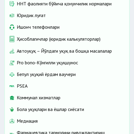
ННТ фаолияти бўйича қонунчилик нормалари
Юридик луғат
Ишонч телефонлари
Ҳисоблагичлар (юридик калькуляторлар)
Автоҳуқуқ – Йўлдаги ҳуқуқ ва бошқа масалалар
Pro bono-Кўнгилли ҳуқуқшунос
Бепул ҳуқуқий ёрдам ваучери
PSEA
Коммунал хизматлар
Бола ҳуқуқлари ва ёшлар сиёсати
Медиация
Фармацевтика тармоғини ривожлантириш