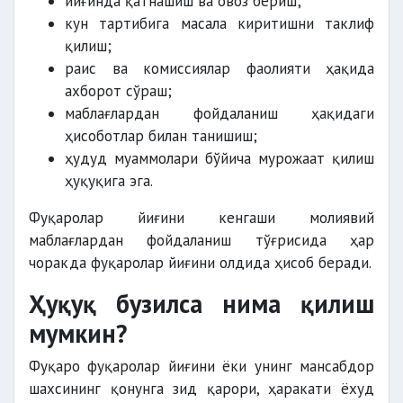
йиғинда қатнашиш ва овоз бериш;
кун тартибига масала киритишни таклиф
қилиш;
раис ва комиссиялар фаолияти ҳақида
ахборот сўраш;
маблағлардан фойдаланиш ҳақидаги
ҳисоботлар билан танишиш;
ҳудуд муаммолари бўйича мурожаат қилиш
ҳуқуқига эга.
Фуқаролар йиғини кенгаши молиявий
маблағлардан фойдаланиш тўғрисида ҳар
чоракда фуқаролар йиғини олдида ҳисоб беради.
Ҳуқуқ бузилса нима қилиш
мумкин?
Фуқаро фуқаролар йиғини ёки унинг мансабдор
шахсининг қонунга зид қарори, ҳаракати ёхуд