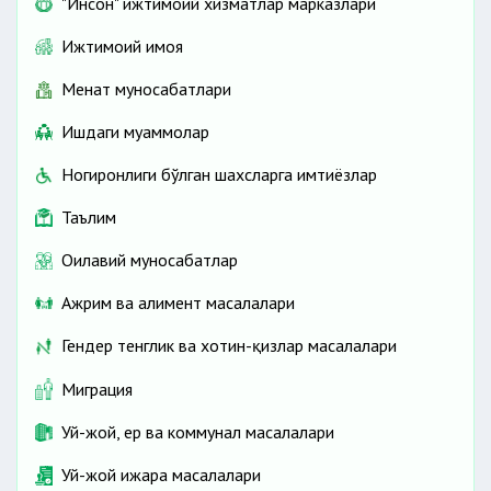
"Инсон" ижтимоий хизматлар марказлари
Ижтимоий ҳимоя
Меҳнат муносабатлари
Ишдаги муаммолар
Ногиронлиги бўлган шахсларга имтиёзлар
Таълим
Оилавий муносабатлар
Ажрим ва алимент масалалари
Гендер тенглик ва хотин-қизлар масалалари
Миграция
Уй-жой, ер ва коммунал масалалари
Уй-жой ижара масалалари