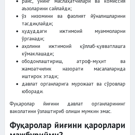
раис, унинг маслаҳатчилари ва комиссия
аъзоларини сайлайди;
ўз низомини ва фаолият йўналишларини
тасдиқлайди;
ҳудуддаги ижтимоий муаммоларни
ўрганади;
аҳолини ижтимоий қўллаб-қувватлашга
кўмаклашади;
ободонлаштириш, атроф-муҳит ва
жамоатчилик назорати масалаларида
иштирок этади;
давлат органларига мурожаат ва сўровлар
юборади.
Фуқаролар йиғини давлат органларининг
ваколатини ўзлаштириб олиши мумкин эмас.
Фуқаролар йиғини қарорлари
мажбурийми?