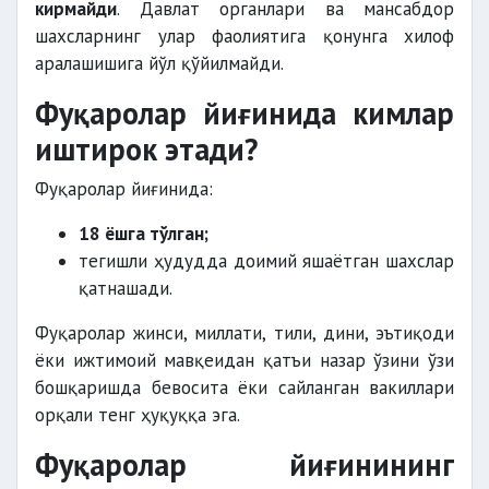
кирмайди
. Давлат органлари ва мансабдор
шахсларнинг улар фаолиятига қонунга хилоф
аралашишига йўл қўйилмайди.
Фуқаролар йиғинида кимлар
иштирок этади?
Фуқаролар йиғинида:
18 ёшга тўлган;
тегишли ҳудудда доимий яшаётган шахслар
қатнашади.
Фуқаролар жинси, миллати, тили, дини, эътиқоди
ёки ижтимоий мавқеидан қатъи назар ўзини ўзи
бошқаришда бевосита ёки сайланган вакиллари
орқали тенг ҳуқуққа эга.
Фуқаролар йиғинининг