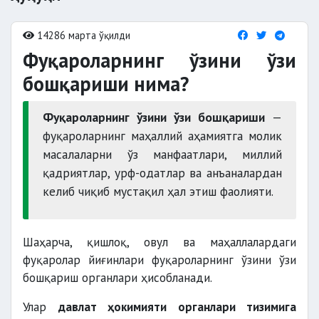
14286 марта ўқилди
Фуқароларнинг ўзини ўзи
бошқариши нима?
Фуқароларнинг ўзини ўзи бошқариши
—
фуқароларнинг маҳаллий аҳамиятга молик
масалаларни ўз манфаатлари, миллий
қадриятлар, урф-одатлар ва анъаналардан
келиб чиқиб мустақил ҳал этиш фаолияти.
Шаҳарча, қишлоқ, овул ва маҳаллалардаги
фуқаролар йиғинлари фуқароларнинг ўзини ўзи
бошқариш органлари ҳисобланади.
Улар
давлат ҳокимияти органлари тизимига