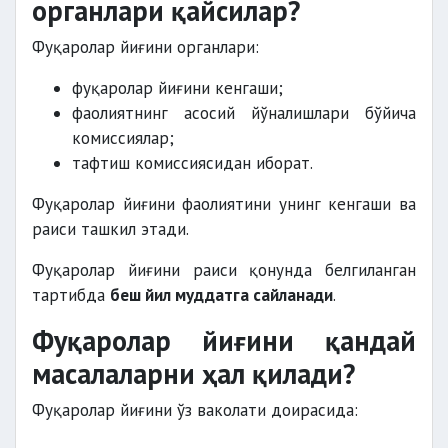
органлари қайсилар?
Фуқаролар йиғини органлари:
фуқаролар йиғини кенгаши;
фаолиятнинг асосий йўналишлари бўйича
комиссиялар;
тафтиш комиссиясидан иборат.
Фуқаролар йиғини фаолиятини унинг кенгаши ва
раиси ташкил этади.
Фуқаролар йиғини раиси қонунда белгиланган
тартибда
беш йил муддатга сайланади
.
Фуқаролар йиғини қандай
масалаларни ҳал қилади?
Фуқаролар йиғини ўз ваколати доирасида: