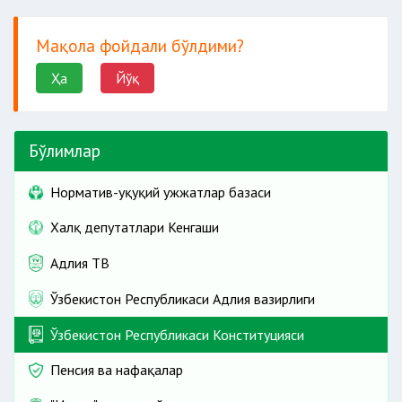
Мақола фойдали бўлдими?
Ҳа
Йўқ
Бўлимлар
Норматив-ҳуқуқий ҳужжатлар базаси
Халқ депутатлари Кенгаши
Адлия ТВ
Ўзбекистон Республикаси Адлия вазирлиги
Ўзбекистон Республикаси Конституцияси
Пенсия ва нафақалар