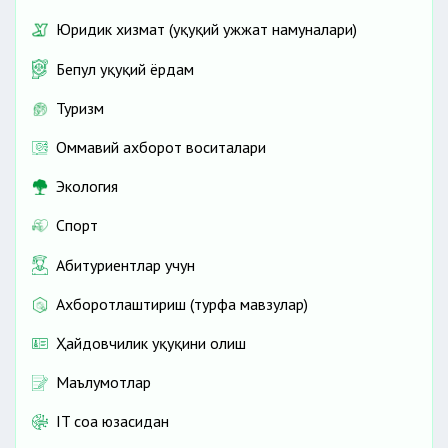
Юридик хизмат (ҳуқуқий ҳужжат намуналари)
Бепул ҳуқуқий ёрдам
Туризм
Оммавий ахборот воситалари
Экология
Спорт
Абитуриентлар учун
Ахборотлаштириш (турфа мавзулар)
Ҳайдовчилик ҳуқуқини олиш
Маълумотлар
IT соҳа юзасидан