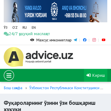
ЎЗ
O‘Z
RU
EN
24/7 ҳуқуқий маслаҳат
Махсус имкониятлар
Кириш
Бош саҳифа
Ўзбекистон Республикаси Конституцияси
Фу
Фуқароларнинг ўзини ўзи бошқариш
ҳуқуқи