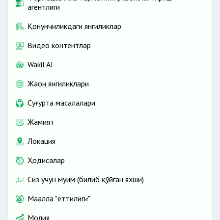
агентлиги
Қонунчиликдаги янгиликлар
Видео контентлар
Wakil AI
Жаҳон янгиликлари
Cуғурта масалалари
Жамият
Локация
Ҳодисалар
Сиз учун муҳим (билиб қўйган яхши)
Маҳалла "еттилиги"
Молия