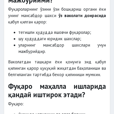
Фуқароларнинг ўзини ўзи бошқариш органи ёки
унинг мансабдор шахси
ўз ваколати доирасида
қабул қилган қарор:
тегишли ҳудудда яшовчи фуқаролар;
шу ҳудуддаги юридик шахслар;
уларнинг мансабдор шахслари учун
мажбурийдир.
Ваколатдан ташқари ёки қонунга зид қабул
қилинган қарор ҳуқуқий жиҳатдан баҳоланиши ва
белгиланган тартибда бекор қилиниши мумкин.
Фуқаро маҳалла ишларида
қандай иштирок этади?
Фуқаро: