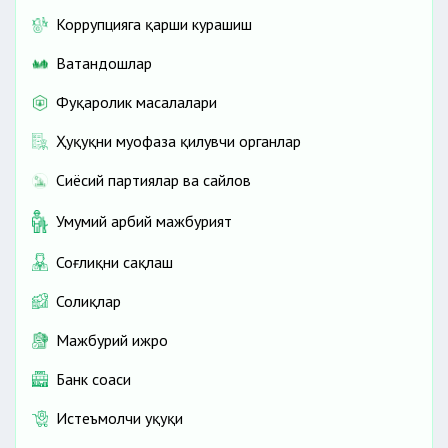
Коррупцияга қарши курашиш
Ватандошлар
Фуқаролик масалалари
Ҳуқуқни муҳофаза қилувчи органлар
Сиёсий партиялар ва сайлов
Умумий ҳарбий мажбурият
Соғлиқни сақлаш
Солиқлар
Мажбурий ижро
Банк соҳаси
Истеъмолчи ҳуқуқи