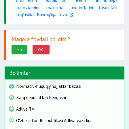
qo‘shimcha harakatlar uchun undiriladigan
to‘lovlarning maksimal miqdorlarini tasdiqlash
to‘g‘risida» Buyrug‘iga ilova.
Maqola foydali bo‘ldimi?
Ha
Yo'q
Bo‘limlar
Normativ-huquqiy hujjatlar bazasi
Xalq deputatlari Kengashi
Adliya TV
O'zbekiston Respublikasi Adliya vazirligi