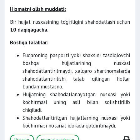
Hizmatni olish muddati:
Bir hujjat nusxasining to‘g‘riligini shahodatlash uchun
10 daqiqagacha.
Boshqa talablar:
Fuqaroning pasporti yoki shaxsini tasdiqlovchi
boshqa hujjatlarining nusxasi
shahodatlantirilmaydi, xalqaro shartnomalarda
shahodatlantirilishi talab qilingan hollar
bundan mustasno.
Hujjatning shahodatlanayotgan nusxasi yoki
ko‘chirmasi uning asli bilan solishtirilib
chiqiladi.
Shahodatlantirilgan hujjatlarning nusxasi yoki
ko‘chirmasi notarial idorada qoldirilmaydi.
Hujjatlar
notarial xarakatlar