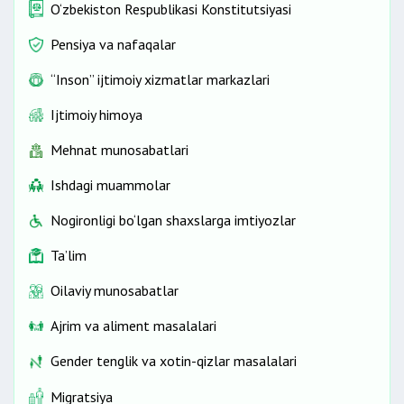
O‘zbekiston Respublikasi Konstitutsiyasi
Pensiya va nafaqalar
“Inson” ijtimoiy xizmatlar markazlari
Ijtimoiy himoya
Mehnat munosabatlari
Ishdagi muammolar
Nogironligi bo‘lgan shaxslarga imtiyozlar
Ta’lim
Oilaviy munosabatlar
Ajrim va aliment masalalari
Gender tenglik va xotin-qizlar masalalari
Migratsiya