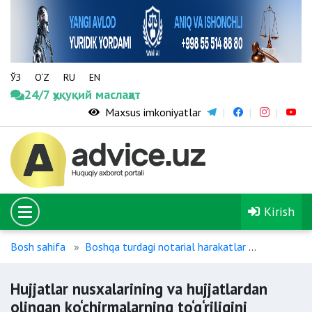
ЎЗ
O‘Z
RU
EN
24/7 ҳуқуқий маслаҳат
Maxsus imkoniyatlar
Kirish
Bosh sahifa
Boshqa turdagi notarial harakatlar
Hujjatlar 
Hujjatlar nusxalarining va hujjatlardan
olingan ko‘chirmalarning to‘g‘riligini