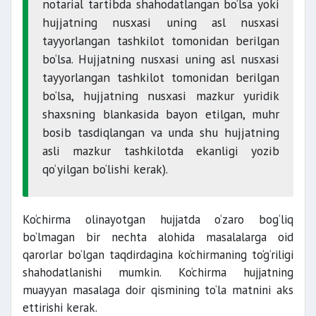
notarial tartibda shahodatlangan bo‘lsa yoki
hujjatning nusxasi uning asl nusxasi
tayyorlangan tashkilot tomonidan berilgan
bo‘lsa. Hujjatning nusxasi uning asl nusxasi
tayyorlangan tashkilot tomonidan berilgan
bo‘lsa, hujjatning nusxasi mazkur yuridik
shaxsning blankasida bayon etilgan, muhr
bosib tasdiqlangan va unda shu hujjatning
asli mazkur tashkilotda ekanligi yozib
qo‘yilgan bo‘lishi kerak).
Ko‘chirma olinayotgan hujjatda o‘zaro bog‘liq
bo‘lmagan bir nechta alohida masalalarga oid
qarorlar bo‘lgan taqdirdagina ko‘chirmaning to‘g‘riligi
shahodatlanishi mumkin. Ko‘chirma hujjatning
muayyan masalaga doir qismining to‘la matnini aks
ettirishi kerak.