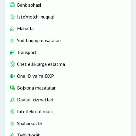
Bank sohasi
Iste’molchi huquqi
Mahalla
Sud-huquq masalalari
Transport
Chet elliklarga eslatma
One ID vа YaIDXP
Bojxona masalalar
Davlat xizmatlari
Intellektual mulk
Shaharsozlik
Tadbirkorlik