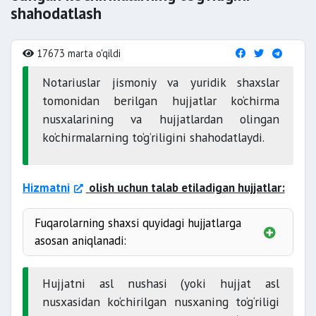
shahodatlash
17673 marta o'qildi
Notariuslar jismoniy va yuridik shaxslar
tomonidan berilgan hujjatlar ko‘chirma
nusxalarining va hujjatlardan olingan
ko‘chirmalarning to‘g‘riligini shahodatlaydi.
Hizmatni
olish uchun talab etiladigan hujjatlar:
Fuqarolarning shaxsi quyidagi hujjatlarga
asosan aniqlanadi:
Hujjatni asl nushasi (yoki hujjat asl
nusxasidan ko‘chirilgan nusxaning to‘g‘riligi