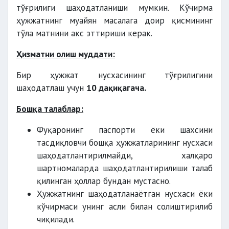
тўғрилиги шаҳодатланиши мумкин. Кўчирма
ҳужжатнинг муайян масалага доир қисмининг
тўла матнини акс эттириши керак.
Ҳизматни олиш муддати:
Бир ҳужжат нусхасининг тўғрилигини
шаҳодатлаш учун
10 дақиқагача.
Бошқа талаблар:
Фуқаронинг паспорти ёки шахсини
тасдиқловчи бошқа ҳужжатларининг нусхаси
шаҳодатлантирилмайди, халқаро
шартномаларда шаҳодатлантирилиши талаб
қилинган ҳоллар бундан мустасно.
Ҳужжатнинг шаҳодатланаётган нусхаси ёки
кўчирмаси унинг асли билан солиштирилиб
чиқилади.