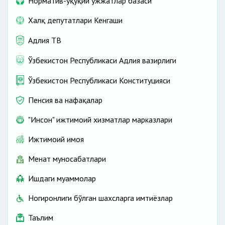
Норматив-ҳуқуқий ҳужжатлар базаси
Халқ депутатлари Кенгаши
Адлия ТВ
Ўзбекистон Республикаси Адлия вазирлиги
Ўзбекистон Республикаси Конституцияси
Пенсия ва нафақалар
"Инсон" ижтимоий хизматлар марказлари
Ижтимоий ҳимоя
Меҳнат муносабатлари
Ишдаги муаммолар
Ногиронлиги бўлган шахсларга имтиёзлар
Таълим