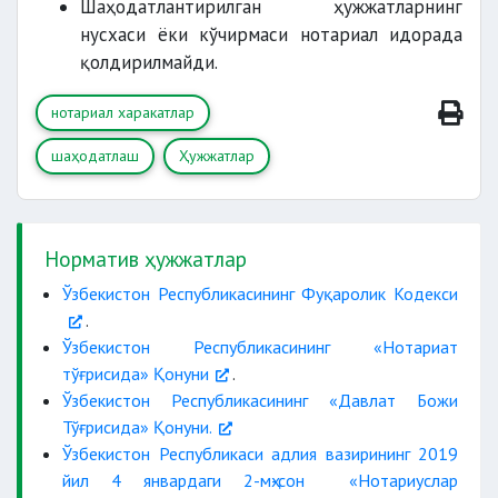
Шаҳодатлантирилган ҳужжатларнинг
нусхаси ёки кўчирмаси нотариал идорада
қолдирилмайди.
нотариал харакатлар
шаҳодатлаш
Ҳужжатлар
Норматив ҳужжатлар
Ўзбекистон Республикасининг Фуқаролик Кодекси
.
Ўзбекистон Республикасининг «Нотариат
тўғрисида» Қонуни
.
Ўзбекистон Республикасининг «Давлат Божи
Тўғрисида» Қонуни.
Ўзбекистон Республикаси адлия вазирининг 2019
йил 4 январдаги 2-мҳ-сон «Нотариуслар