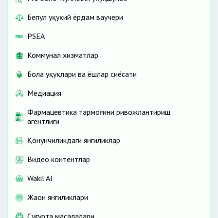
Бепул ҳуқуқий ёрдам ваучери
PSEA
Коммунал хизматлар
Бола ҳуқуқлари ва ёшлар сиёсати
Медиация
Фармацевтика тармоғини ривожлантириш
агентлиги
Қонунчиликдаги янгиликлар
Видео контентлар
Wakil AI
Жаҳон янгиликлари
Cуғурта масалалари