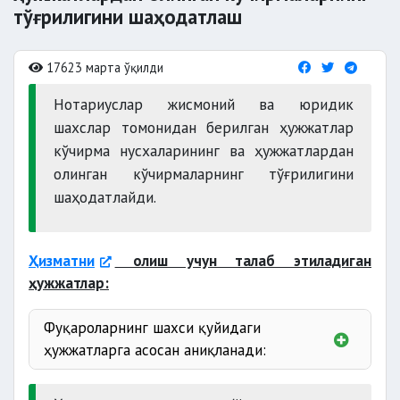
тўғрилигини шаҳодатлаш
17623 марта ўқилди
Нотариуслар жисмоний ва юридик
шахслар томонидан берилган ҳужжатлар
кўчирма нусхаларининг ва ҳужжатлардан
олинган кўчирмаларнинг тўғрилигини
шаҳодатлайди.
Ҳизматни
олиш учун талаб этиладиган
ҳужжатлар:
Фуқароларнинг шахси қуйидаги
ҳужжатларга асосан аниқланади: