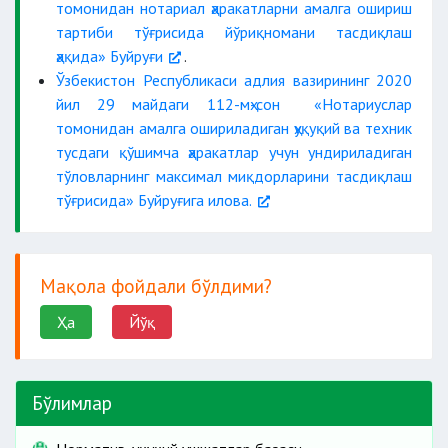
томонидан нотариал ҳаракатларни амалга ошириш
тартиби тўғрисида йўриқномани тасдиқлаш
ҳақида» Буйруғи
.
Ўзбекистон Республикаси адлия вазирининг 2020
йил 29 майдаги 112-мҳ-сон «Нотариуслар
томонидан амалга ошириладиган ҳуқуқий ва техник
тусдаги қўшимча ҳаракатлар учун ундириладиган
тўловларнинг максимал миқдорларини тасдиқлаш
тўғрисида» Буйруғига илова.
Мақола фойдали бўлдими?
Ҳа
Йўқ
Бўлимлар