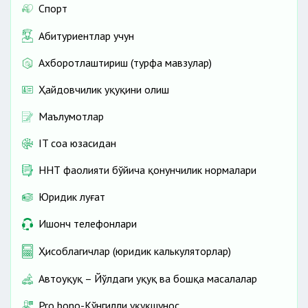
Спорт
Абитуриентлар учун
Ахборотлаштириш (турфа мавзулар)
Ҳайдовчилик ҳуқуқини олиш
Маълумотлар
IT соҳа юзасидан
ННТ фаолияти бўйича қонунчилик нормалари
Юридик луғат
Ишонч телефонлари
Ҳисоблагичлар (юридик калькуляторлар)
Автоҳуқуқ – Йўлдаги ҳуқуқ ва бошқа масалалар
Pro bono-Кўнгилли ҳуқуқшунос