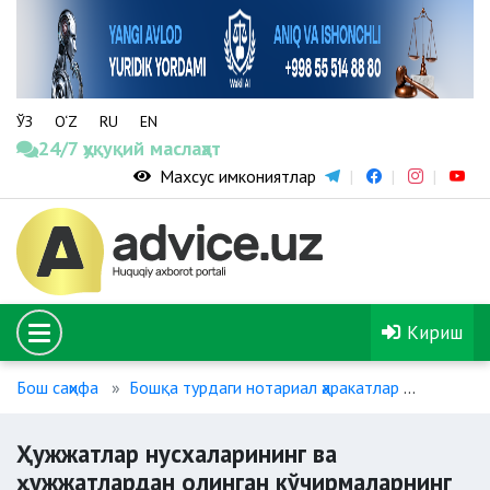
ЎЗ
O‘Z
RU
EN
24/7 ҳуқуқий маслаҳат
Махсус имкониятлар
Кириш
Бош саҳифа
Бошқа турдаги нотариал ҳаракатлар
Ҳужжатл
Ҳужжатлар нусхаларининг ва
ҳужжатлардан олинган кўчирмаларнинг