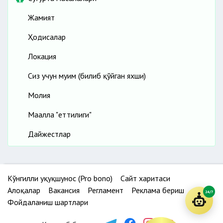
Жамият
Ҳодисалар
Локация
Сиз учун муҳим (билиб қўйган яхши)
Молия
Маҳалла "еттилиги"
Дайжестлар
Кўнгилли ҳуқуқшунос (Pro bono)
Сайт харитаси
Алоқалар
Вакансия
Регламент
Реклама бериш
24/7
Фойдаланиш шартлари