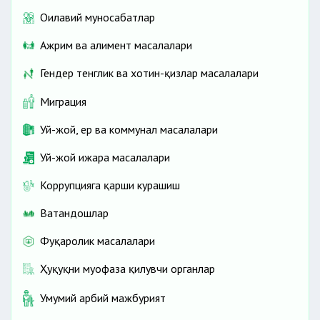
Оилавий муносабатлар
Ажрим ва алимент масалалари
Гендер тенглик ва хотин-қизлар масалалари
Миграция
Уй-жой, ер ва коммунал масалалари
Уй-жой ижара масалалари
Коррупцияга қарши курашиш
Ватандошлар
Фуқаролик масалалари
Ҳуқуқни муҳофаза қилувчи органлар
Умумий ҳарбий мажбурият