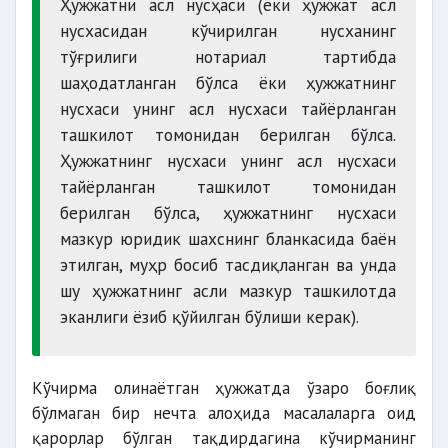
Ҳужжатни асл нусҳаси (ёки ҳужжат асл
нусхасидан кўчирилган нусханинг
тўғрилиги нотариал тартибда
шаҳодатланган бўлса ёки ҳужжатнинг
нусхаси унинг асл нусхаси тайёрланган
ташкилот томонидан берилган бўлса.
Ҳужжатнинг нусхаси унинг асл нусхаси
тайёрланган ташкилот томонидан
берилган бўлса, ҳужжатнинг нусхаси
мазкур юридик шахснинг бланкасида баён
этилган, муҳр босиб тасдиқланган ва унда
шу ҳужжатнинг асли мазкур ташкилотда
эканлиги ёзиб қўйилган бўлиши керак).
Кўчирма олинаётган ҳужжатда ўзаро боғлиқ
бўлмаган бир нечта алоҳида масалаларга оид
қарорлар бўлган тақдирдагина кўчирманинг