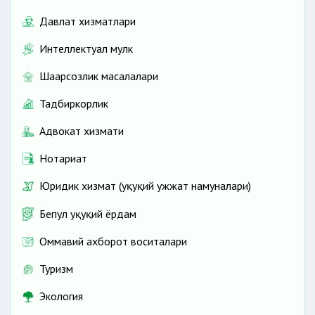
Давлат хизматлари
Интеллектуал мулк
Шаҳарсозлик масалалари
Тадбиркорлик
Адвокат хизмати
Нотариат
Юридик хизмат (ҳуқуқий ҳужжат намуналари)
Бепул ҳуқуқий ёрдам
Оммавий ахборот воситалари
Туризм
Экология