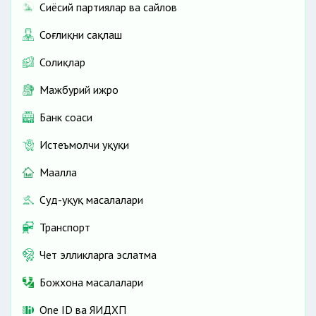
Сиёсий партиялар ва сайлов
Соғлиқни сақлаш
Солиқлар
Мажбурий ижро
Банк соҳаси
Истеъмолчи ҳуқуқи
Маҳалла
Суд-ҳуқуқ масалалари
Транспорт
Чет элликларга эслатма
Божхона масалалари
One ID ва ЯИДХП