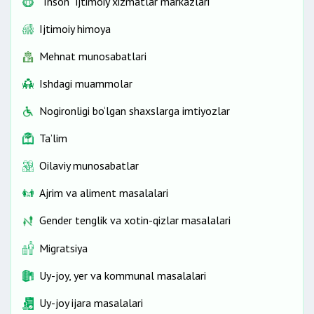
“Inson” ijtimoiy xizmatlar markazlari
Ijtimoiy himoya
Mehnat munosabatlari
Ishdagi muammolar
Nogironligi bo‘lgan shaxslarga imtiyozlar
Ta’lim
Oilaviy munosabatlar
Ajrim va aliment masalalari
Gender tenglik va xotin-qizlar masalalari
Migratsiya
Uy-joy, yer va kommunal masalalari
Uy-joy ijara masalalari