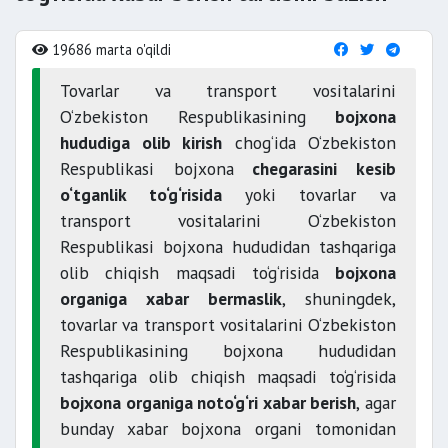
19686 marta o'qildi
Tovarlar va transport vositalarini
O‘zbekiston Respublikasining
bojxona
hududiga olib kirish
chog‘ida O‘zbekiston
Respublikasi bojxona
chegarasini kesib
o‘tganlik to‘g‘risida
yoki tovarlar va
transport vositalarini O‘zbekiston
Respublikasi bojxona hududidan tashqariga
olib chiqish maqsadi to‘g‘risida
bojxona
organiga xabar bermaslik
, shuningdek,
tovarlar va transport vositalarini O‘zbekiston
Respublikasining bojxona hududidan
tashqariga olib chiqish maqsadi to‘g‘risida
bojxona organiga noto‘g‘ri xabar berish
, agar
bunday xabar bojxona organi tomonidan