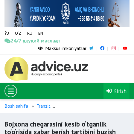
ЎЗ
O‘Z
RU
EN
24/7 ҳуқуқий маслаҳат
Maxsus imkoniyatlar
Kirish
Bosh sahifa
Tranzit
Bojxona chegarasini kesib o‘tganlik to‘g
Bojxona chegarasini kesib o‘tganlik
to‘g‘risida xabar berish tartibini buzish