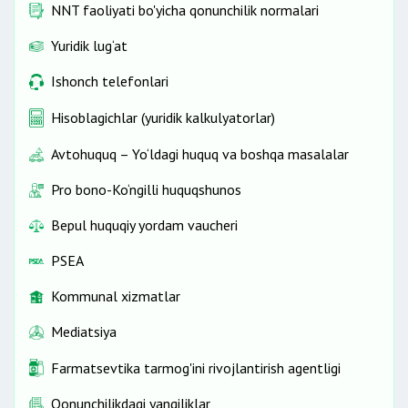
NNT faoliyati bo'yicha qonunchilik normalari
Yuridik lug‘at
Ishonch telefonlari
Hisoblagichlar (yuridik kalkulyatorlar)
Avtohuquq – Yo‘ldagi huquq va boshqa masalalar
Pro bono-Ko‘ngilli huquqshunos
Bepul huquqiy yordam vaucheri
PSEA
Kommunal xizmatlar
Mediatsiya
Farmatsevtika tarmog'ini rivojlantirish agentligi
Qonunchilikdagi yangiliklar