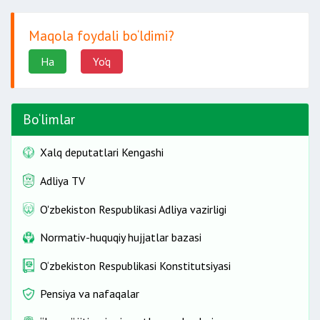
Maqola foydali bo‘ldimi?
Ha
Yo'q
Bo‘limlar
Xalq deputatlari Kengashi
Adliya TV
O'zbekiston Respublikasi Adliya vazirligi
Normativ-huquqiy hujjatlar bazasi
O‘zbekiston Respublikasi Konstitutsiyasi
Pensiya va nafaqalar