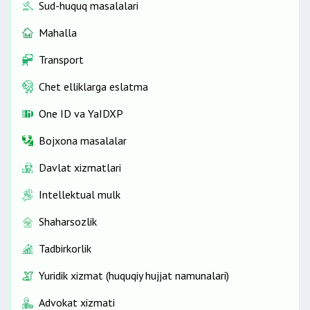
Sud-huquq masalalari
Mahalla
Transport
Chet elliklarga eslatma
One ID vа YaIDXP
Bojxona masalalar
Davlat xizmatlari
Intellektual mulk
Shaharsozlik
Tadbirkorlik
Yuridik xizmat (huquqiy hujjat namunalari)
Advokat xizmati