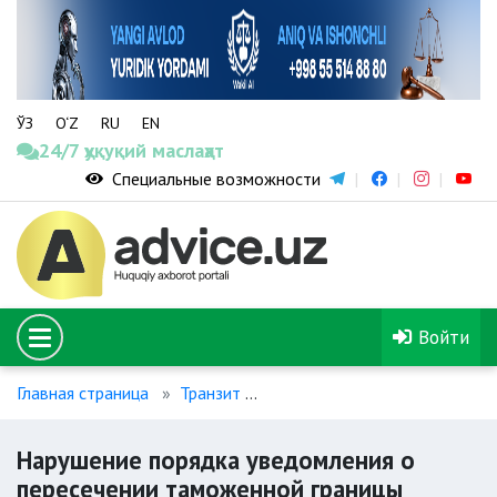
ЎЗ
O‘Z
RU
EN
24/7 ҳуқуқий маслаҳат
Специальные возможности
Войти
Главная страница
Транзит
Нарушение порядка уведомл
Нарушение порядка уведомления о
пересечении таможенной границы