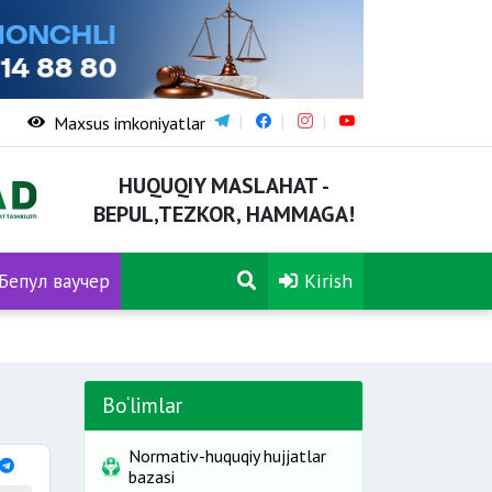
Maxsus imkoniyatlar
HUQUQIY MASLAHAT -
BEPUL,TEZKOR, HAMMAGA!
Бепул ваучер
Kirish
Bo‘limlar
Normativ-huquqiy hujjatlar
bazasi