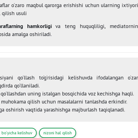
flar o‘zaro maqbul qarorga erishishi uchun ularning ixtiyor
 qilish usuli
taraflarning hamkorligi
va teng huquqliligi, mediatorni
sosida amalga oshiriladi.
iyani qo‘llash to‘g‘risidagi kelishuvda ifodalangan o‘za
dirda qo‘llaniladi.
 qo‘llashdan uning istalgan bosqichida voz kechishga haqli.
i muhokama qilish uchun masalalarni tanlashda erkindir.
ga oshirish vaqtida yarashishga majburlash taqiqlanadi.
 bo‘yicha kelishuv
nizoni hal qilish