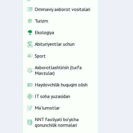
Ommaviy axborot vositalari
Turizm
Ekologiya
Abituriyentlar uchun
Sport
Axborotlashtirish (turfa
Mavzular)
Haydovchilik huquqini olish
IT soha yuzasidan
Ma’lumotlar
NNT faoliyati bo'yicha
qonunchilik normalari