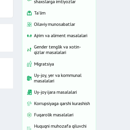
shaxslarga imtiyozlar
Ta’lim
Oilaviy munosabatlar
Ajrim va aliment masalalari
Gender tenglik va xotin-
qizlar masalalari
Migratsiya
Uy-joy, yer va kommunal
masalalari
Uy-joy ijara masalalari
Korrupsiyaga qarshi kurashish
Fuqarolik masalalari
Huquqni muhozafa qiluvchi