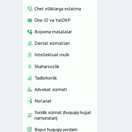
Chet elliklarga eslatma
One ID vа YaIDXP
Bojxona masalalar
Davlat xizmatlari
Intellektual mulk
Shaharsozlik
Tadbirkorlik
Advokat xizmati
Notariat
Yuridik xizmat (huquqiy hujjat
namunalari)
Bepul huquqiy yordam