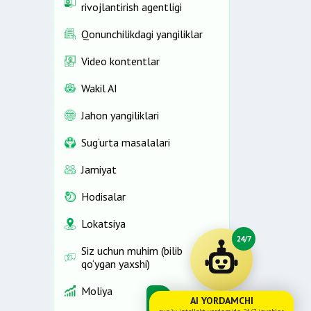
rivojlantirish agentligi
Qonunchilikdagi yangiliklar
Video kontentlar
Wakil AI
Jahon yangiliklari
Sug‘urta masalalari
Jamiyat
Hodisalar
Lokatsiya
24/7
Siz uchun muhim (bilib
qo‘ygan yaxshi)
Moliya
AI YORDAMCHI