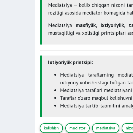
Mediatsiya — kelib chiqqan nizoni tara
roziligi asosida mediator ko‘magida hal
Mediatsiya
maxfiylik, ixtiyoriylik, 
mustaqilligi va xolisligi printsiplari a
Ixtiyoriylik printsipi:
Mediatsiya taraflarning mediats
ixtiyoriy xohish-istagi bo‘lgan taq
Mediatsiya taraflari mediatsiyani
Taraflar o‘zaro maqbul kelishuvn
Mediatsiya tartib-taomilini amal
kelishish
mediator
mediatsiya
nizo