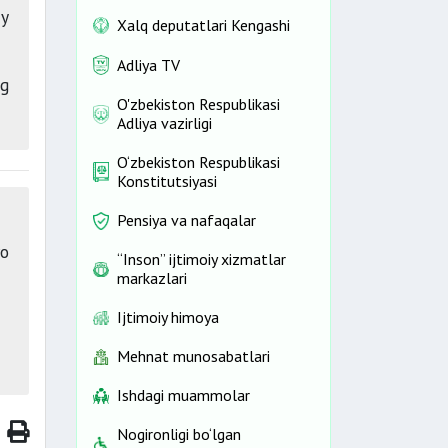
iy
Xalq deputatlari Kengashi
Adliya TV
ng
O'zbekiston Respublikasi
Adliya vazirligi
O‘zbekiston Respublikasi
Konstitutsiyasi
Pensiya va nafaqalar
ro
“Inson” ijtimoiy xizmatlar
markazlari
Ijtimoiy himoya
Mehnat munosabatlari
Ishdagi muammolar
Nogironligi bo‘lgan