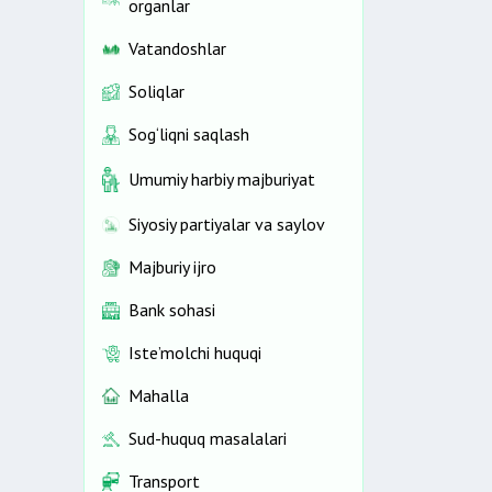
organlar
Vatandoshlar
Soliqlar
Sog‘liqni saqlash
Umumiy harbiy majburiyat
Siyosiy partiyalar va saylov
Majburiy ijro
Bank sohasi
Iste’molchi huquqi
Mahalla
Sud-huquq masalalari
Transport