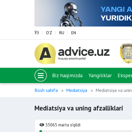
ЎЗ
O‘Z
RU
EN
Biz haqimizda
Yangiliklar
Eksper
Bosh sahifa
Mediatsiya
Mediatsiya va uning
Mediatsiya va uning afzalliklari
35065 marta o'qildi