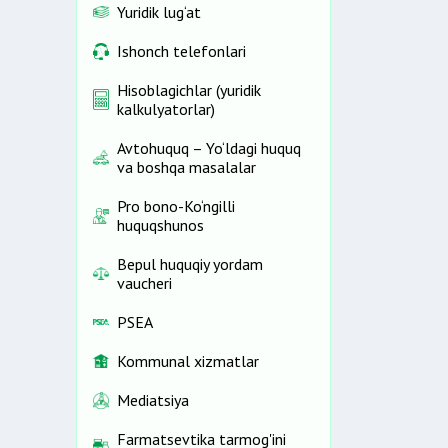
Yuridik lug‘at
Ishonch telefonlari
Hisoblagichlar (yuridik
kalkulyatorlar)
Avtohuquq – Yo‘ldagi huquq
va boshqa masalalar
Pro bono-Ko‘ngilli
huquqshunos
Bepul huquqiy yordam
vaucheri
PSEA
Kommunal xizmatlar
Mediatsiya
Farmatsevtika tarmog'ini