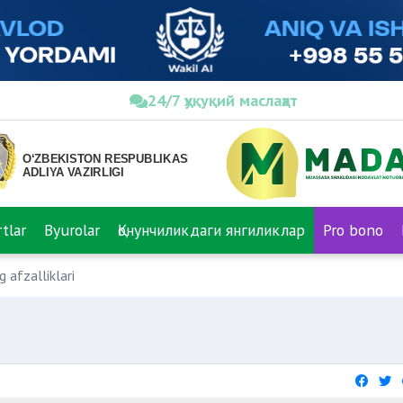
24/7 ҳуқуқий маслаҳат
tlar
Byurolar
Қонунчиликдаги янгиликлар
Pro bono
 afzalliklari