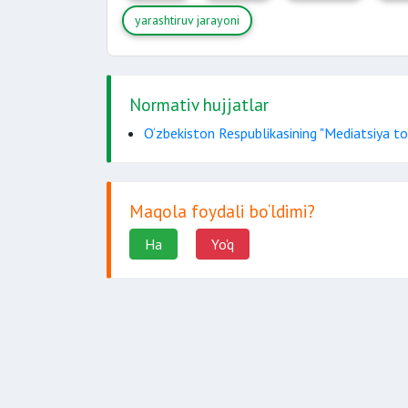
yarashtiruv jarayoni
Normativ hujjatlar
O‘zbekiston Respublikasining "Mediatsiya to‘g
Maqola foydali bo‘ldimi?
Ha
Yo'q