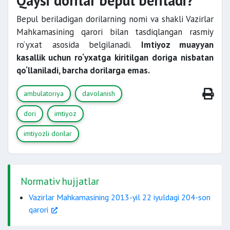
Qaysi dorilar bepul beriladi?
Bepul beriladigan dorilarning nomi va shakli Vazirlar
Mahkamasining qarori bilan tasdiqlangan rasmiy
ro‘yxat asosida belgilanadi.
Imtiyoz muayyan
kasallik uchun ro‘yxatga kiritilgan doriga nisbatan
qo‘llaniladi, barcha dorilarga emas.
ambulatoriya
davolanish
dori
imtiyoz
imtiyozli dorilar
Normativ hujjatlar
Vazirlar Mahkamasining 2013-yil 22 iyuldagi 204-son
qarori