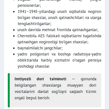
pensionerlar;
1941–1945-yillardagi urush oqibatida nogiron
bo‘lgan shaxslar, urush qatnashchilari va ularga
tenglashtirilganlar;
urush davrida mehnat frontida qatnashganlar;
Chernobilь AES falokati oqibatlarini tugatishda
qatnashgan nogironligi bo‘lgan shaxslar;
baynalmilalchi jangchilar;
yadro poligonlari va boshqa radiatsiya-yadro
ob’ektlarida harbiy xizmatni o‘tagan pensiya
yoshidagi shaxslar.
Imtiyozli dori ta’minoti
— qonunda
belgilangan shaxslarga muayyan dori
vositalarini davlat sog‘liqni saqlash tizimi
orqali bepul berish.