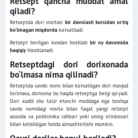
Retsept qancha muddat amal
qiladi?
Retseptda dori vositasi
bir davolash kursidan ortiq
bo‘lmagan miqdorda
ko‘rsatiladi.
Retsept berilgan kundan boshlab
bir oy davomida
haqiqiy
hisoblanadi.
Retseptdagi dori dorixonada
bo‘lmasa nima qilinadi?
Retseptda savdo nomi bilan ko‘rsatilgan dori mavjud
bo‘lmasa, dorixona bu haqda retseptga belgi qo‘yadi.
Dori xuddi shu ta’sir etuvchi moddaga ega boshqa
savdo nomidagi vosita bilan faqat yangi retsept
asosida va poliklinika rahbari yoki uning o‘rinbosari
bilan kelishilgan holda almashtirilishi mumkin.