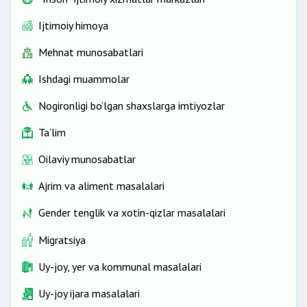
Ijtimoiy himoya
Mehnat munosabatlari
Ishdagi muammolar
Nogironligi bo‘lgan shaxslarga imtiyozlar
Ta’lim
Oilaviy munosabatlar
Ajrim va aliment masalalari
Gender tenglik va xotin-qizlar masalalari
Migratsiya
Uy-joy, yer va kommunal masalalari
Uy-joy ijara masalalari