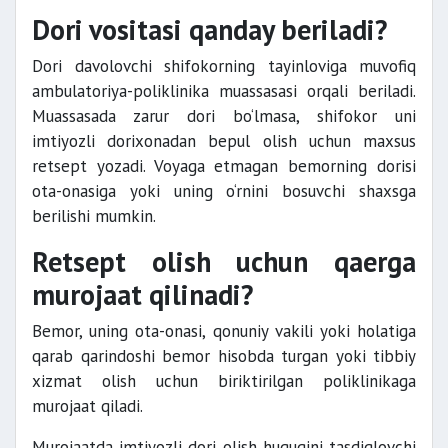
Dori vositasi qanday beriladi?
Dori davolovchi shifokorning tayinloviga muvofiq
ambulatoriya-poliklinika muassasasi orqali beriladi.
Muassasada zarur dori bo‘lmasa, shifokor uni
imtiyozli dorixonadan bepul olish uchun maxsus
retsept yozadi. Voyaga etmagan bemorning dorisi
ota-onasiga yoki uning o‘rnini bosuvchi shaxsga
berilishi mumkin.
Retsept olish uchun qaerga
murojaat qilinadi?
Bemor, uning ota-onasi, qonuniy vakili yoki holatiga
qarab qarindoshi bemor hisobda turgan yoki tibbiy
xizmat olish uchun biriktirilgan poliklinikaga
murojaat qiladi.
Murojaatda imtiyozli dori olish huquqini tasdiqlovchi