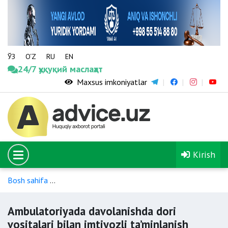
ЎЗ
O‘Z
RU
EN
24/7 ҳуқуқий маслаҳат
Maxsus imkoniyatlar
Kirish
Bosh sahifa
Ijtimoiy xizmatlar va moddiy yordamning boshqa 
Ambulatoriyada davolanishda dori
vositalari bilan imtiyozli ta’minlanish