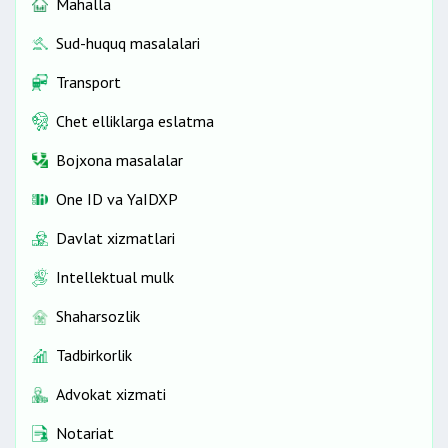
Mahalla
Sud-huquq masalalari
Transport
Chet elliklarga eslatma
Bojxona masalalar
One ID vа YaIDXP
Davlat xizmatlari
Intellektual mulk
Shaharsozlik
Tadbirkorlik
Advokat xizmati
Notariat