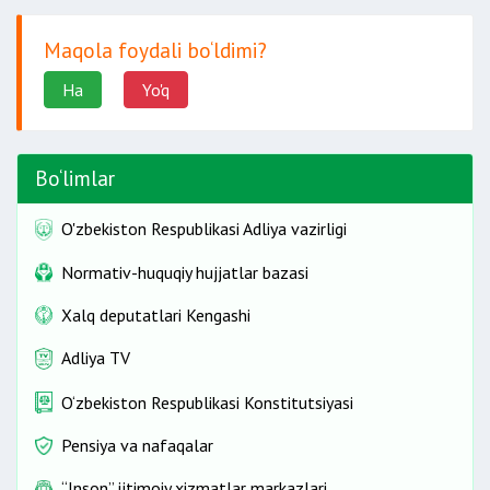
Maqola foydali bo‘ldimi?
Ha
Yo'q
Bo‘limlar
O'zbekiston Respublikasi Adliya vazirligi
Normativ-huquqiy hujjatlar bazasi
Xalq deputatlari Kengashi
Adliya TV
O‘zbekiston Respublikasi Konstitutsiyasi
Pensiya va nafaqalar
“Inson” ijtimoiy xizmatlar markazlari