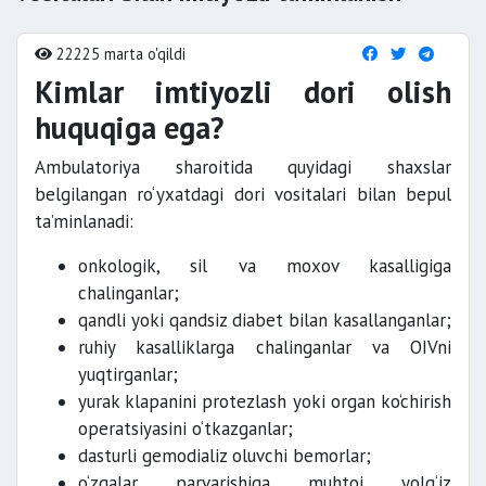
22225 marta o'qildi
Kimlar imtiyozli dori olish
huquqiga ega?
Ambulatoriya sharoitida quyidagi shaxslar
belgilangan ro‘yxatdagi dori vositalari bilan bepul
ta’minlanadi:
onkologik, sil va moxov kasalligiga
chalinganlar;
qandli yoki qandsiz diabet bilan kasallanganlar;
ruhiy kasalliklarga chalinganlar va OIVni
yuqtirganlar;
yurak klapanini protezlash yoki organ ko‘chirish
operatsiyasini o‘tkazganlar;
dasturli gemodializ oluvchi bemorlar;
o‘zgalar parvarishiga muhtoj yolg‘iz