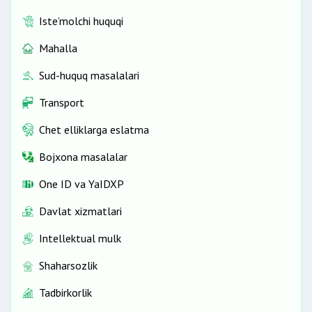
Iste’molchi huquqi
Mahalla
Sud-huquq masalalari
Transport
Chet elliklarga eslatma
Bojxona masalalar
One ID vа YaIDXP
Davlat xizmatlari
Intellektual mulk
Shaharsozlik
Tadbirkorlik