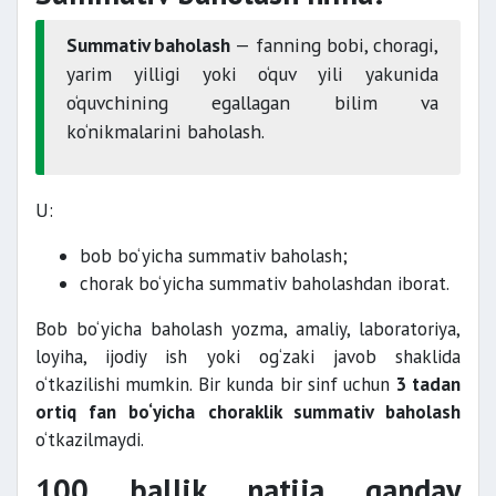
Summativ baholash
— fanning bobi, choragi,
yarim yilligi yoki o‘quv yili yakunida
o‘quvchining egallagan bilim va
ko‘nikmalarini baholash.
U:
bob bo‘yicha summativ baholash;
chorak bo‘yicha summativ baholashdan iborat.
Bob bo‘yicha baholash yozma, amaliy, laboratoriya,
loyiha, ijodiy ish yoki og‘zaki javob shaklida
o‘tkazilishi mumkin. Bir kunda bir sinf uchun
3 tadan
ortiq fan bo‘yicha choraklik summativ baholash
o‘tkazilmaydi.
100 ballik natija qanday