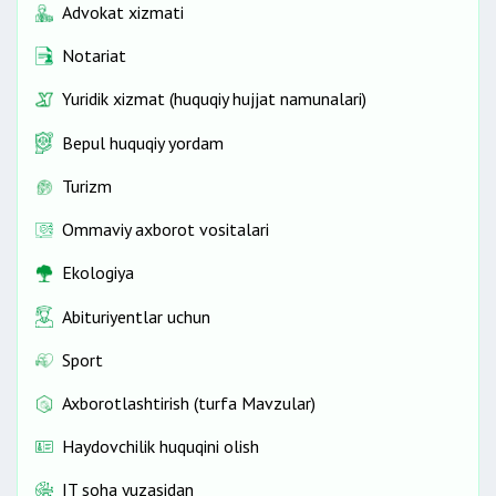
Advokat xizmati
Notariat
Yuridik xizmat (huquqiy hujjat namunalari)
Bepul huquqiy yordam
Turizm
Ommaviy axborot vositalari
Ekologiya
Abituriyentlar uchun
Sport
Axborotlashtirish (turfa Mavzular)
Haydovchilik huquqini olish
IT soha yuzasidan