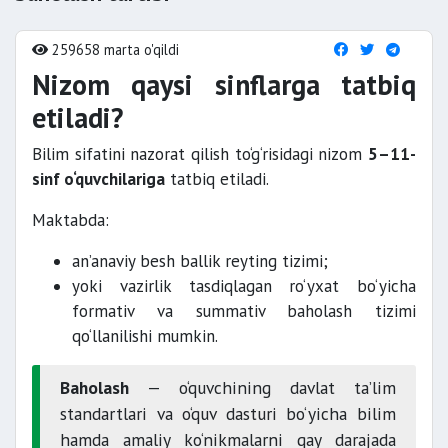
259658 marta o'qildi
Nizom qaysi sinflarga tatbiq
etiladi?
Bilim sifatini nazorat qilish to‘g‘risidagi nizom
5–11-
sinf o‘quvchilariga
tatbiq etiladi.
Maktabda:
an’anaviy besh ballik reyting tizimi;
yoki vazirlik tasdiqlagan ro‘yxat bo‘yicha
formativ va summativ baholash tizimi
qo‘llanilishi mumkin.
Baholash
— o‘quvchining davlat ta’lim
standartlari va o‘quv dasturi bo‘yicha bilim
hamda amaliy ko‘nikmalarni qay darajada