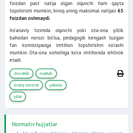
foizdan past natija olgan o‘quvchi ham qayta
topshirishi mumkin, biroq uning maksimal natijasi
65
foizdan oshmaydi
.
An’anaviy tizimda o‘quvchi yoki ota-ona yillik
bahodan norozi bo‘lsa, pedagogik kengash tuzgan
fan komissiyasiga imtihon topshirishni so‘rashi
mumkin. Ota-ona xohishiga ko‘ra imtihonda ishtirok
etadi.
choraklik
maktab
oraliq nazorat
yakuniy
yillik
Normativ hujjatlar