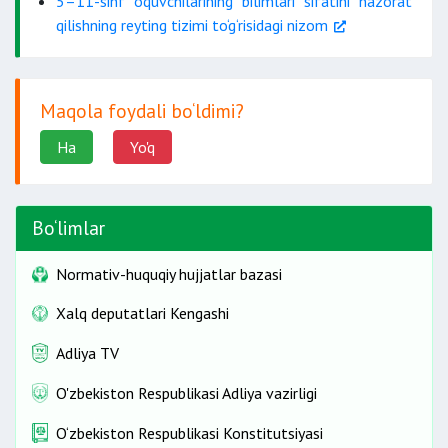
5–11-sinf o‘quvchilarining bilimlari sifatini nazorat
qilishning reyting tizimi to‘g‘risidagi nizom
Maqola foydali bo‘ldimi?
Ha
Yo'q
Bo‘limlar
Normativ-huquqiy hujjatlar bazasi
Xalq deputatlari Kengashi
Adliya TV
O'zbekiston Respublikasi Adliya vazirligi
O‘zbekiston Respublikasi Konstitutsiyasi