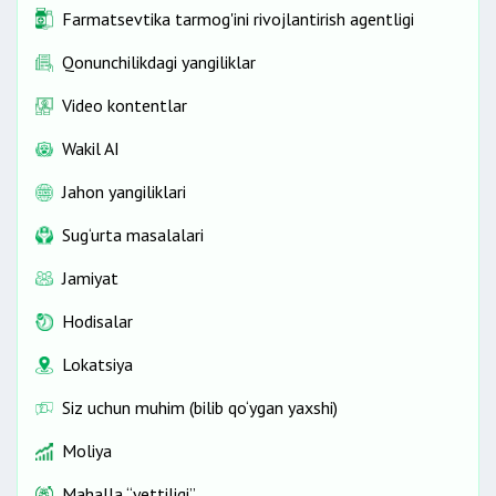
Farmatsevtika tarmog'ini rivojlantirish agentligi
Qonunchilikdagi yangiliklar
Video kontentlar
Wakil AI
Jahon yangiliklari
Sug‘urta masalalari
Jamiyat
Hodisalar
Lokatsiya
Siz uchun muhim (bilib qo‘ygan yaxshi)
Moliya
Mahalla “yettiligi”