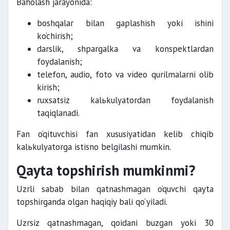
Baholash jarayonida:
boshqalar bilan gaplashish yoki ishini
ko‘chirish;
darslik, shpargalka va konspektlardan
foydalanish;
telefon, audio, foto va video qurilmalarni olib
kirish;
ruxsatsiz kalьkulyatordan foydalanish
taqiqlanadi.
Fan o‘qituvchisi fan xususiyatidan kelib chiqib
kalьkulyatorga istisno belgilashi mumkin.
Qayta topshirish mumkinmi?
Uzrli sabab bilan qatnashmagan o‘quvchi qayta
topshirganda olgan haqiqiy bali qo‘yiladi.
Uzrsiz qatnashmagan, qoidani buzgan yoki 30