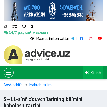
ЎЗ
O‘Z
RU
EN
24/7 ҳуқуқий маслаҳат
Maxsus imkoniyatlar
Kirish
Bosh sahifa
Maktab ta’limi
5–11-sinf o‘quvchilarining bili
5–11-sinf o‘quvchilarining bilimini
baholash tartibi