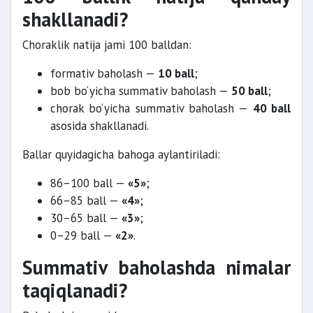
shakllanadi?
Choraklik natija jami 100 balldan:
formativ baholash —
10 ball
;
bob bo‘yicha summativ baholash —
50 ball
;
chorak bo‘yicha summativ baholash —
40 ball
asosida shakllanadi.
Ballar quyidagicha bahoga aylantiriladi:
86–100 ball —
«5»
;
66–85 ball —
«4»
;
30–65 ball —
«3»
;
0–29 ball —
«2»
.
Summativ baholashda nimalar
taqiqlanadi?