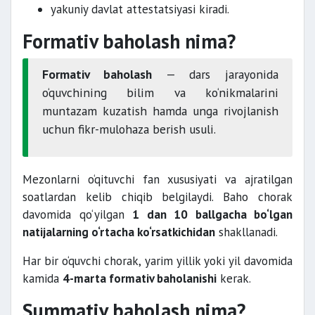
yakuniy davlat attestatsiyasi kiradi.
Formativ baholash nima?
Formativ baholash
— dars jarayonida
o‘quvchining bilim va ko‘nikmalarini
muntazam kuzatish hamda unga rivojlanish
uchun fikr-mulohaza berish usuli.
Mezonlarni o‘qituvchi fan xususiyati va ajratilgan
soatlardan kelib chiqib belgilaydi. Baho chorak
davomida qo‘yilgan
1 dan 10 ballgacha bo‘lgan
natijalarning o‘rtacha ko‘rsatkichidan
shakllanadi.
Har bir o‘quvchi chorak, yarim yillik yoki yil davomida
kamida
4-marta formativ baholanishi
kerak.
Summativ baholash nima?