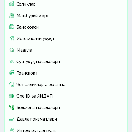
Солиқлар
Мажбурий ижро
Банк соҳаси
Истеъмолчи ҳуқуқи
Маҳалла
Суд-ҳуқуқ масалалари
Транспорт
Чет элликларга эслатма
One ID ва ЯИДХП
Божхона масалалари
Давлат хизматлари
Интеллектуал мулк