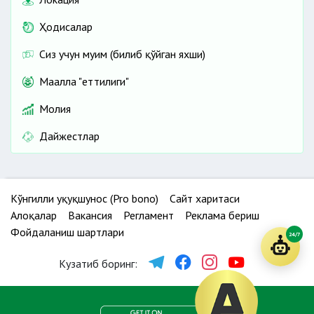
Ҳодисалар
Сиз учун муҳим (билиб қўйган яхши)
Маҳалла "еттилиги"
Молия
Дайжестлар
Кўнгилли ҳуқуқшунос (Pro bono)
Сайт харитаси
Алоқалар
Вакансия
Регламент
Реклама бериш
Фойдаланиш шартлари
24/7
Кузатиб боринг: