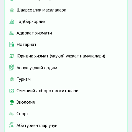
Шаҳарсозлик масалалари
Тадбиркорлик
Адвокат хизмати
Нотариат
Юридик хизмат (ҳуқуқий ҳужжат намуналари)
Бепул ҳуқуқий ёрдам
Туризм
Оммавий ахборот воситалари
Экология
Спорт
Абитуриентлар учун