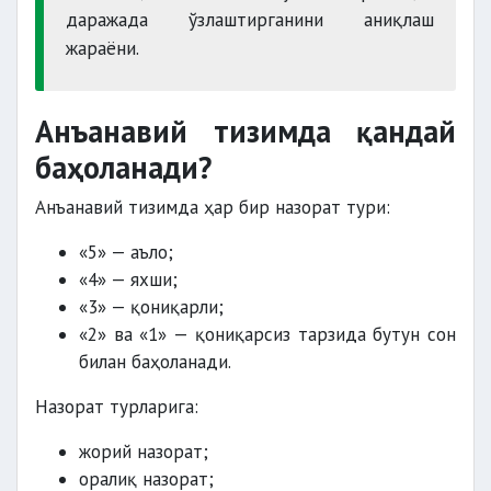
даражада ўзлаштирганини аниқлаш
жараёни.
Анъанавий тизимда қандай
баҳоланади?
Анъанавий тизимда ҳар бир назорат тури:
«5» — аъло;
«4» — яхши;
«3» — қониқарли;
«2» ва «1» — қониқарсиз тарзида бутун сон
билан баҳоланади.
Назорат турларига:
жорий назорат;
оралиқ назорат;