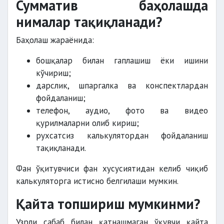
Сумматив баҳолашда
нималар тақиқланади?
Баҳолаш жараёнида:
бошқалар билан гаплашиш ёки ишини
кўчириш;
дарслик, шпаргалка ва конспектлардан
фойдаланиш;
телефон, аудио, фото ва видео
қурилмаларни олиб кириш;
рухсатсиз калькулятордан фойдаланиш
тақиқланади.
Фан ўқитувчиси фан хусусиятидан келиб чиқиб
калькуляторга истисно белгилаши мумкин.
Қайта топшириш мумкинми?
Узрли сабаб билан қатнашмаган ўқувчи қайта