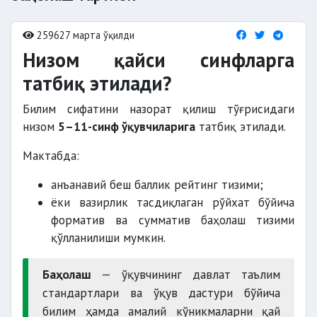
259627 марта ўқилди
Низом қайси синфларга
татбиқ этилади?
Билим сифатини назорат қилиш тўғрисидаги
низом
5–11-синф ўқувчиларига
татбиқ этилади.
Мактабда:
анъанавий беш баллик рейтинг тизими;
ёки вазирлик тасдиқлаган рўйхат бўйича
форматив ва сумматив баҳолаш тизими
қўлланилиши мумкин.
Баҳолаш
— ўқувчининг давлат таълим
стандартлари ва ўқув дастури бўйича
билим ҳамда амалий кўникмаларни қай