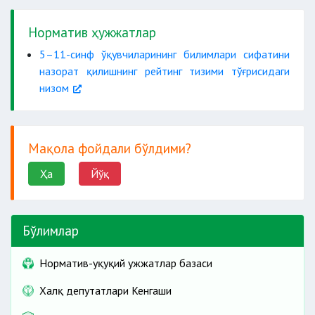
Норматив ҳужжатлар
5–11-синф ўқувчиларининг билимлари сифатини
назорат қилишнинг рейтинг тизими тўғрисидаги
низом
Мақола фойдали бўлдими?
Ҳа
Йўқ
Бўлимлар
Норматив-ҳуқуқий ҳужжатлар базаси
Халқ депутатлари Кенгаши