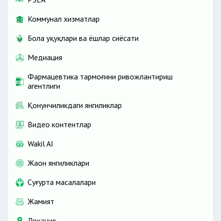
Коммунал хизматлар
Бола ҳуқуқлари ва ёшлар сиёсати
Медиация
Фармацевтика тармоғини ривожлантириш
агентлиги
Қонунчиликдаги янгиликлар
Видео контентлар
Wakil AI
Жаҳон янгиликлари
Cуғурта масалалари
Жамият
Локация