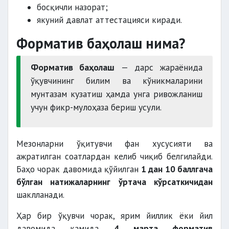
босқичли назорат;
якуний давлат аттестацияси киради.
Форматив баҳолаш нима?
Форматив баҳолаш
— дарс жараёнида
ўқувчининг билим ва кўникмаларини
мунтазам кузатиш ҳамда унга ривожланиш
учун фикр-мулоҳаза бериш усули.
Мезонларни ўқитувчи фан хусусияти ва
ажратилган соатлардан келиб чиқиб белгилайди.
Баҳо чорак давомида қўйилган
1 дан 10 баллгача
бўлган натижаларнинг ўртача кўрсаткичидан
шаклланади.
Ҳар бир ўқувчи чорак, ярим йиллик ёки йил
давомида камида
4 марта форматив