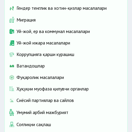
Гендер тенглик ва хотин-қизлар масалалари
Миграция
Уй-жой, ер ва коммунал масалалари
Уй-жой ижара масалалари
Коррупцияга қарши курашиш
Ватандошлар
Фуқаролик масалалари
Ҳуқуқни муҳофаза қилувчи органлар
Сиёсий партиялар ва сайлов
Умумий ҳарбий мажбурият
Соғлиқни сақлаш