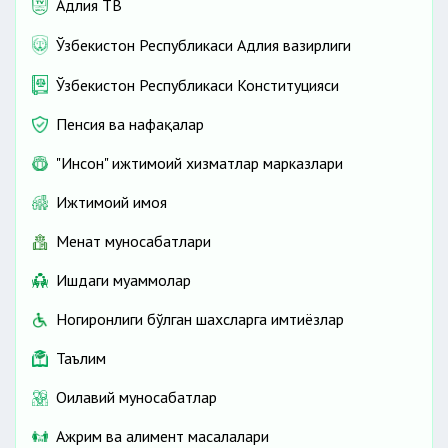
Адлия ТВ
Ўзбекистон Республикаси Адлия вазирлиги
Ўзбекистон Республикаси Конституцияси
Пенсия ва нафақалар
"Инсон" ижтимоий хизматлар марказлари
Ижтимоий ҳимоя
Меҳнат муносабатлари
Ишдаги муаммолар
Ногиронлиги бўлган шахсларга имтиёзлар
Таълим
Оилавий муносабатлар
Ажрим ва алимент масалалари