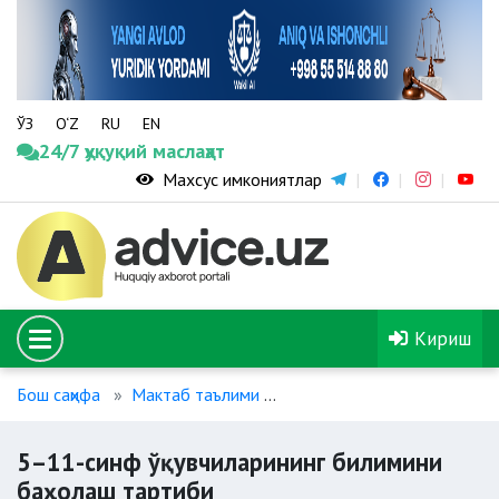
ЎЗ
O‘Z
RU
EN
24/7 ҳуқуқий маслаҳат
Махсус имкониятлар
Кириш
Бош саҳифа
Мактаб таълими
5–11-синф ўқувчиларининг
5–11-синф ўқувчиларининг билимини
баҳолаш тартиби