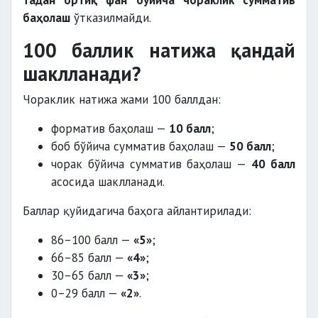
тадан ортиқ фан бўйича чораклик сумматив
баҳолаш
ўтказилмайди.
100 баллик натижа қандай
шаклланади?
Чораклик натижа жами 100 баллдан:
форматив баҳолаш —
10 балл
;
боб бўйича сумматив баҳолаш —
50 балл
;
чорак бўйича сумматив баҳолаш —
40 балл
асосида шаклланади.
Баллар қуйидагича баҳога айлантирилади:
86–100 балл —
«5»
;
66–85 балл —
«4»
;
30–65 балл —
«3»
;
0–29 балл —
«2»
.