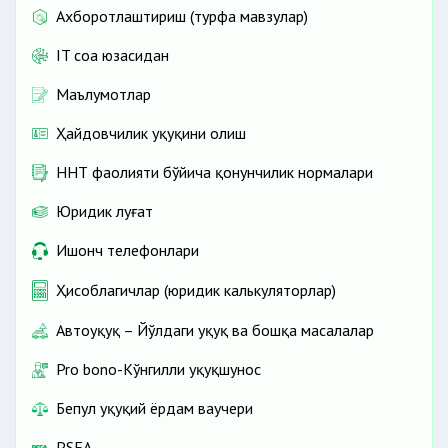
Ахборотлаштириш (турфа мавзулар)
IT соҳа юзасидан
Маълумотлар
Ҳайдовчилик ҳуқуқини олиш
ННТ фаолияти бўйича қонунчилик нормалари
Юридик луғат
Ишонч телефонлари
Ҳисоблагичлар (юридик калькуляторлар)
Автоҳуқуқ – Йўлдаги ҳуқуқ ва бошқа масалалар
Pro bono-Кўнгилли ҳуқуқшунос
Бепул ҳуқуқий ёрдам ваучери
PSEA