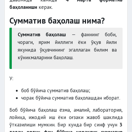
баҳоланиши
керак.
Сумматив баҳолаш нима?
Сумматив баҳолаш
— фаннинг боби,
чораги, ярим йиллиги ёки ўқув йили
якунида ўқувчининг эгаллаган билим ва
кўникмаларини баҳолаш.
У:
боб бўйича сумматив баҳолаш;
чорак бўйича сумматив баҳолашдан иборат.
Боб бўйича баҳолаш ёзма, амалий, лаборатория,
лойиҳа, ижодий иш ёки оғзаки жавоб шаклида
ўтказилиши мумкин. Бир кунда бир синф учун
3