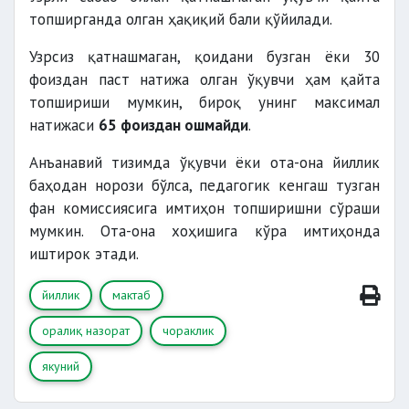
топширганда олган ҳақиқий бали қўйилади.
Узрсиз қатнашмаган, қоидани бузган ёки 30
фоиздан паст натижа олган ўқувчи ҳам қайта
топшириши мумкин, бироқ унинг максимал
натижаси
65 фоиздан ошмайди
.
Анъанавий тизимда ўқувчи ёки ота-она йиллик
баҳодан норози бўлса, педагогик кенгаш тузган
фан комиссиясига имтиҳон топширишни сўраши
мумкин. Ота-она хоҳишига кўра имтиҳонда
иштирок этади.
йиллик
мактаб
оралиқ назорат
чораклик
якуний