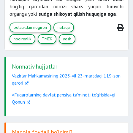
bog‘liq qarordan norozi shaxs yuqori turuvchi
organga yoki
sudga shikoyat qilish huquqiga ega
.
bolalikdan nogiron
nafaqa
nogironlik
TMEK
yosh
Normativ hujjatlar
Vazirlar Mahkamasining 2023-yil 23-martdagi 119-son
qarori
«Fuqarolarning davlat pensiya ta’minoti to‘g‘risida»gi
Qonun
Maqola foydali bo‘ldimi?