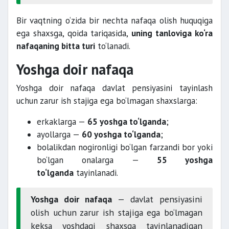
Bir vaqtning o‘zida bir nechta nafaqa olish huquqiga
ega shaxsga, qoida tariqasida,
uning tanloviga ko‘ra
nafaqaning bitta turi
to‘lanadi.
Yoshga doir nafaqa
Yoshga doir nafaqa davlat pensiyasini tayinlash
uchun zarur ish stajiga ega bo‘lmagan shaxslarga:
erkaklarga —
65 yoshga to‘lganda
;
ayollarga —
60 yoshga to‘lganda
;
bolalikdan nogironligi bo‘lgan farzandi bor yoki
bo‘lgan onalarga —
55 yoshga
to‘lganda
tayinlanadi.
Yoshga doir nafaqa
— davlat pensiyasini
olish uchun zarur ish stajiga ega bo‘lmagan
keksa yoshdagi shaxsga tayinlanadigan