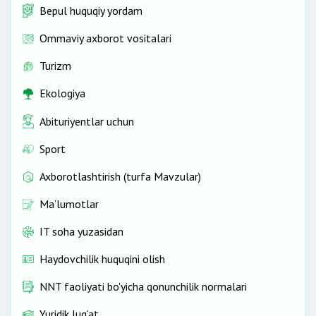
Bepul huquqiy yordam
Ommaviy axborot vositalari
Turizm
Ekologiya
Abituriyentlar uchun
Sport
Axborotlashtirish (turfa Mavzular)
Ma’lumotlar
IT soha yuzasidan
Haydovchilik huquqini olish
NNT faoliyati bo'yicha qonunchilik normalari
Yuridik lug‘at