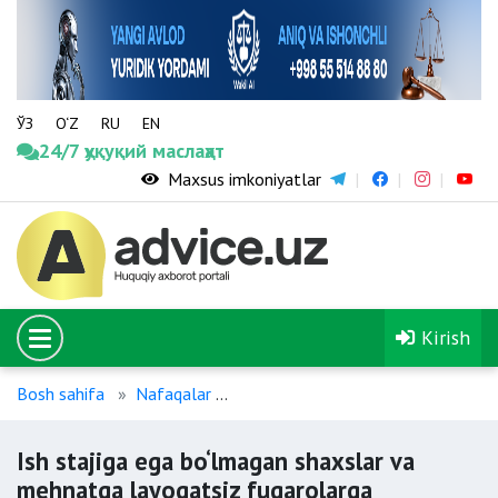
ЎЗ
O‘Z
RU
EN
24/7 ҳуқуқий маслаҳат
Maxsus imkoniyatlar
Kirish
Bosh sahifa
Nafaqalar
Ish stajiga ega bo‘lmagan shaxsla
Ish stajiga ega bo‘lmagan shaxslar va
mehnatga layoqatsiz fuqarolarga