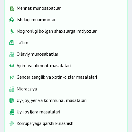
Mehnat munosabatlari
Ishdagi muammolar
Nogironligi bo‘lgan shaxslarga imtiyozlar
Ta’lim
Oilaviy munosabatlar
Ajrim va aliment masalalari
Gender tenglik va xotin-qizlar masalalari
Migratsiya
Uy-joy, yer va kommunal masalalari
Uy-joy ijara masalalari
Korrupsiyaga qarshi kurashish