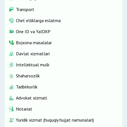
Transport
Chet elliklarga eslatma
One ID vа YaIDXP
Bojxona masalalar
Davlat xizmatlari
Intellektual mulk
Shaharsozlik
Tadbirkorlik
Advokat xizmati
Notariat
Yuridik xizmat (huquqiy hujjat namunalari)