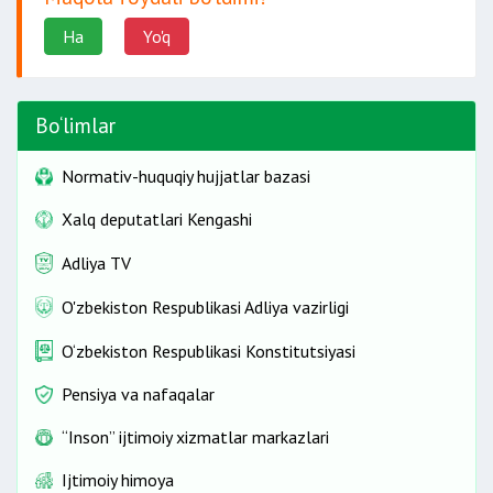
Ha
Yo'q
Bo‘limlar
Normativ-huquqiy hujjatlar bazasi
Xalq deputatlari Kengashi
Adliya TV
O'zbekiston Respublikasi Adliya vazirligi
O‘zbekiston Respublikasi Konstitutsiyasi
Pensiya va nafaqalar
“Inson” ijtimoiy xizmatlar markazlari
Ijtimoiy himoya