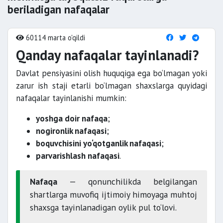
beriladigan nafaqalar
60114 marta o'qildi
Qanday nafaqalar tayinlanadi?
Davlat pensiyasini olish huquqiga ega bo‘lmagan yoki
zarur ish staji etarli bo‘lmagan shaxslarga quyidagi
nafaqalar tayinlanishi mumkin:
yoshga doir nafaqa
;
nogironlik nafaqasi
;
boquvchisini yo‘qotganlik nafaqasi
;
parvarishlash nafaqasi
.
Nafaqa
— qonunchilikda belgilangan
shartlarga muvofiq ijtimoiy himoyaga muhtoj
shaxsga tayinlanadigan oylik pul to‘lovi.