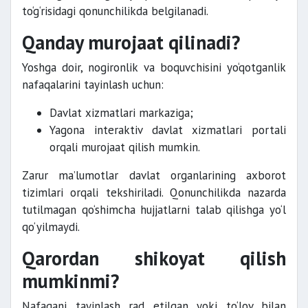
to‘g‘risidagi qonunchilikda belgilanadi.
Qanday murojaat qilinadi?
Yoshga doir, nogironlik va boquvchisini yo‘qotganlik
nafaqalarini tayinlash uchun:
Davlat xizmatlari markaziga;
Yagona interaktiv davlat xizmatlari portali
orqali murojaat qilish mumkin.
Zarur ma’lumotlar davlat organlarining axborot
tizimlari orqali tekshiriladi. Qonunchilikda nazarda
tutilmagan qo‘shimcha hujjatlarni talab qilishga yo‘l
qo‘yilmaydi.
Qarordan shikoyat qilish
mumkinmi?
Nafaqani tayinlash rad etilgan yoki to‘lov bilan