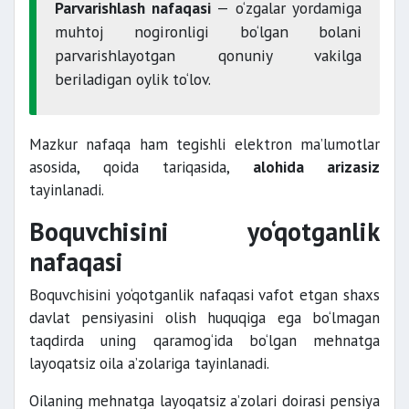
Parvarishlash nafaqasi
— o‘zgalar yordamiga
muhtoj nogironligi bo‘lgan bolani
parvarishlayotgan qonuniy vakilga
beriladigan oylik to‘lov.
Mazkur nafaqa ham tegishli elektron ma’lumotlar
asosida, qoida tariqasida,
alohida arizasiz
tayinlanadi.
Boquvchisini yo‘qotganlik
nafaqasi
Boquvchisini yo‘qotganlik nafaqasi vafot etgan shaxs
davlat pensiyasini olish huquqiga ega bo‘lmagan
taqdirda uning qaramog‘ida bo‘lgan mehnatga
layoqatsiz oila a’zolariga tayinlanadi.
Oilaning mehnatga layoqatsiz a’zolari doirasi pensiya