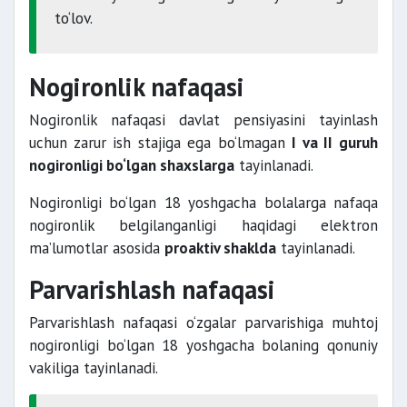
to‘lov.
Nogironlik nafaqasi
Nogironlik nafaqasi davlat pensiyasini tayinlash
uchun zarur ish stajiga ega bo‘lmagan
I va II guruh
nogironligi bo‘lgan shaxslarga
tayinlanadi.
Nogironligi bo‘lgan 18 yoshgacha bolalarga nafaqa
nogironlik belgilanganligi haqidagi elektron
ma’lumotlar asosida
proaktiv shaklda
tayinlanadi.
Parvarishlash nafaqasi
Parvarishlash nafaqasi o‘zgalar parvarishiga muhtoj
nogironligi bo‘lgan 18 yoshgacha bolaning qonuniy
vakiliga tayinlanadi.