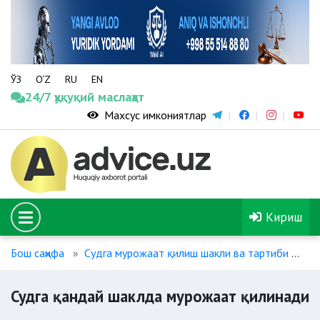
ЎЗ
O‘Z
RU
EN
24/7 ҳуқуқий маслаҳат
Махсус имкониятлар
Кириш
Бош саҳифа
Судга мурожаат қилиш шакли ва тартиби
Су
Судга қандай шаклда мурожаат қилинади