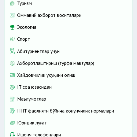
Туризм
Оммавий ахборот воситалари
Экология
Спорт
Абитуриентлар учун
Ахборотлаштириш (турфа мавзулар)
Ҳайдовчилик ҳуқуқини олиш
IT соҳа юзасидан
Маълумотлар
ННТ фаолияти бўйича қонунчилик нормалари
Юридик луғат
Ишонч телефонлари