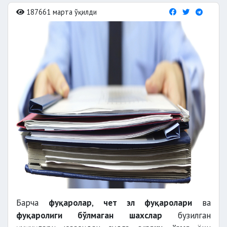
187661 марта ўқилди
Барча
фуқаролар
,
чет эл фуқаролари
ва
фуқаролиги бўлмаган шахслар
бузилган