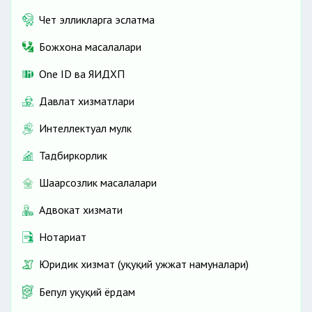
Чет элликларга эслатма
Божхона масалалари
One ID ва ЯИДХП
Давлат хизматлари
Интеллектуал мулк
Тадбиркорлик
Шаҳарсозлик масалалари
Адвокат хизмати
Нотариат
Юридик хизмат (ҳуқуқий ҳужжат намуналари)
Бепул ҳуқуқий ёрдам