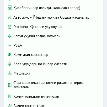
Ҳисоблагичлар (юридик калькуляторлар)
Автоҳуқуқ – Йўлдаги ҳуқуқ ва бошқа масалалар
Pro bono-Кўнгилли ҳуқуқшунос
Бепул ҳуқуқий ёрдам ваучери
PSEA
Коммунал хизматлар
Бола ҳуқуқлари ва ёшлар сиёсати
Медиация
Фармацевтика тармоғини ривожлантириш
агентлиги
Қонунчиликдаги янгиликлар
Видео контентлар