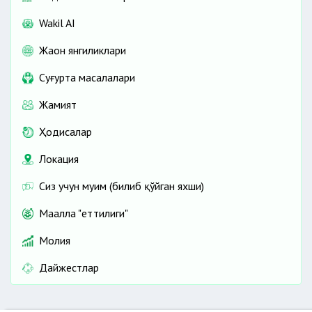
Wakil AI
Жаҳон янгиликлари
Cуғурта масалалари
Жамият
Ҳодисалар
Локация
Сиз учун муҳим (билиб қўйган яхши)
Маҳалла "еттилиги"
Молия
Дайжестлар