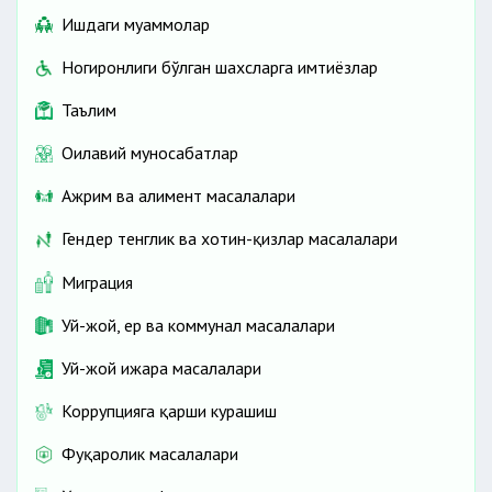
Ишдаги муаммолар
Ногиронлиги бўлган шахсларга имтиёзлар
Таълим
Оилавий муносабатлар
Ажрим ва алимент масалалари
Гендер тенглик ва хотин-қизлар масалалари
Миграция
Уй-жой, ер ва коммунал масалалари
Уй-жой ижара масалалари
Коррупцияга қарши курашиш
Фуқаролик масалалари