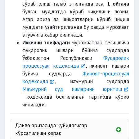
сўраб олиш талаб этилганда эса,
1 ойгача
бўлган муддатда кўриб чиқилиши лозим.
Агар ариза ва шикоятларни кўриб чиқиш
муддати узайтирилганда бу ҳақда мурожаат
этувчига хабар қилинади.
Иккинчи тоифадаги
мурожаатлар тегишлича
фуқаролик ишлари бўйича судларда
Ўзбекистон Республикаси
Фуқаролик
процессуал кодексида
, жиноят ишлари
бўйича судларда
Жиноят-процессуал
кодексида
, маъмурий судларда
Маъмурий суд ишларини юритиш
кодексида белгиланган тартибда кўриб
чиқилади.
Даъво аризасида қуйидагилар
кўрсатилиши керак