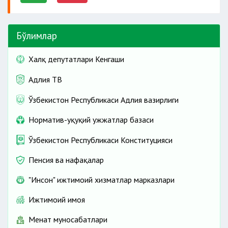
Бўлимлар
Халқ депутатлари Кенгаши
Адлия ТВ
Ўзбекистон Республикаси Адлия вазирлиги
Норматив-ҳуқуқий ҳужжатлар базаси
Ўзбекистон Республикаси Конституцияси
Пенсия ва нафақалар
"Инсон" ижтимоий хизматлар марказлари
Ижтимоий ҳимоя
Меҳнат муносабатлари