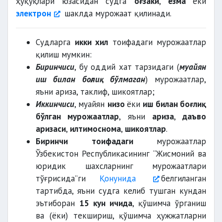
ҳуқуқлари юзасидан судга
оғзаки
,
ёзма
ёки
электрон
шаклда мурожаат қилинади.
Судларга
икки хил
тоифадаги мурожаатлар
қилиш мумкин:
Биринчиси
, бу оддий хат тарзидаги (
муайян
иш билан боғлиқ бўлмаган
) мурожаатлар,
яъни ариза, таклиф, шикоятлар;
Иккинчиси
, муайян
низо
ёки
иш билан боғлиқ
бўлган мурожаатлар
, яъни
ариза
,
даъво
аризаси
,
илтимоснома
,
шикоятлар
.
Биринчи тоифадаги
мурожаатлар
Ўзбекистон Республикасининг “Жисмоний ва
юридик шахсларнинг мурожаатлари
тўғрисида”ги
Қонунида
белгиланган
тартибда, яъни судга келиб тушган кундан
эътиборан
15 кун ичида
, қўшимча ўрганиш
ва (ёки) текшириш, қўшимча ҳужжатларни