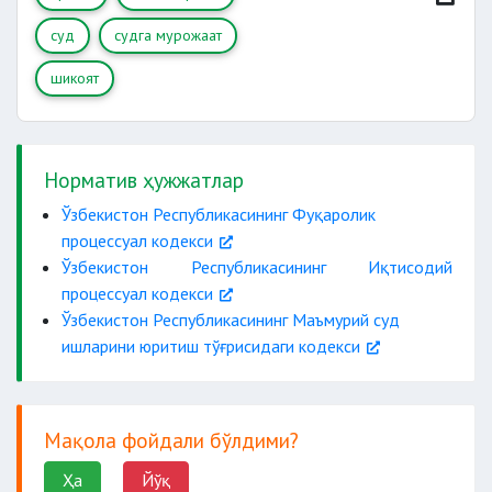
суд
судга мурожаат
судгача ҳал қилиш
тартибига риоя этилганлиги тўғрисидаги
шикоят
маълумотлар,
ҳужжатларнинг
Норматив ҳужжатлар
руйхати.
Ўзбекистон Республикасининг Фуқаролик
процессуал кодекси
Ўзбекистон Республикасининг Иқтисодий
процессуал кодекси
Ўзбекистон Республикасининг Маъмурий суд
ишларини юритиш тўғрисидаги кодекси
Мақола фойдали бўлдими?
Ҳа
Йўқ