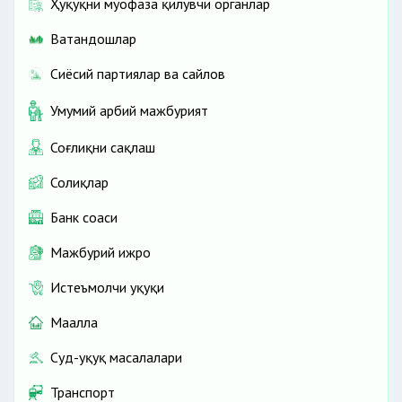
Ҳуқуқни муҳофаза қилувчи органлар
Ватандошлар
Сиёсий партиялар ва сайлов
Умумий ҳарбий мажбурият
Соғлиқни сақлаш
Солиқлар
Банк соҳаси
Мажбурий ижро
Истеъмолчи ҳуқуқи
Маҳалла
Суд-ҳуқуқ масалалари
Транспорт