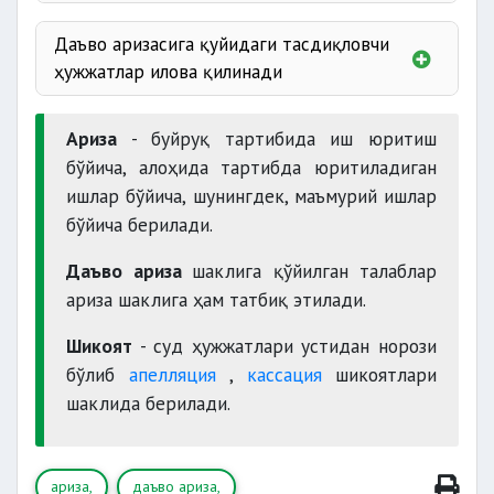
суднинг номи;
даъвогарнинг фамилияси
Даъво аризасига қуйидаги тасдиқловчи
ҳужжатлар илова қилинади
талабларга асос
Ариза
- буйруқ тартибида иш юритиш
судгача ҳал қилиш
бўйича, алоҳида тартибда юритиладиган
тартибига
ишлар бўйича, шунингдек, маъмурий ишлар
бўйича берилади.
жавобгарнинг фамилияси,
Даъво ариза
шаклига қўйилган талаблар
давлат божи ва почта харажатлари
ариза шаклига ҳам татбиқ этилади.
Шикоят
- суд ҳужжатлари устидан норози
талаби;
аризани имзолаш ваколатини
бўлиб
апелляция
,
кассация
шикоятлари
даъвонинг баҳоси;
шаклида берилади.
ариза,
даъво ариза,