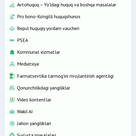
Avtohuquq – Yo‘ldagi huquq va boshqa masalalar
Pro bono-Ko‘ngilli huquqshunos
Bepul huquqiy yordam vaucheri
PSEA
Kommunal xizmatlar
Mediatsiya
Farmatsevtika tarmog'ini rivojlantirish agentligi
Qonunchilikdagi yangiliklar
Video kontentlar
Wakil AI
Jahon yangiliklari
Sug‘urta masalalari