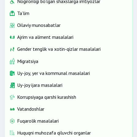
Nogironligi bo‘lgan shaxslarga imtiyozlar
Ta’lim
Oilaviy munosabatlar
Ajrim va aliment masalalari
Gender tenglik va xotin-qizlar masalalari
Migratsiya
Uy-joy, yer va kommunal masalalari
Uy-joy ijara masalalari
Korrupsiyaga qarshi kurashish
Vatandoshlar
Fuqarolik masalalari
Huquqni muhozafa qiluvchi organlar