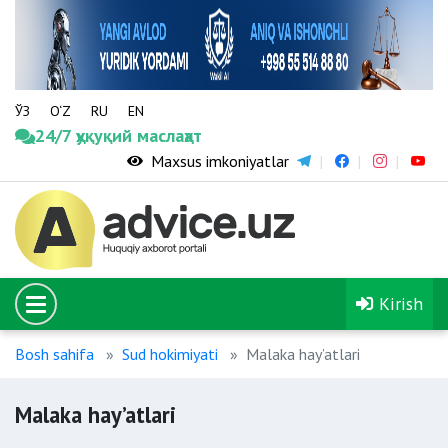
ЎЗ
O‘Z
RU
EN
24/7 ҳуқуқий маслаҳат
Maxsus imkoniyatlar
Kirish
Bosh sahifa
Sud hokimiyati
Malaka hay’atlari
Malaka hay’atlari