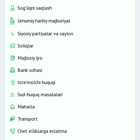
Sog‘liqni saqlash
Umumiy harbiy majburiyat
Siyosiy partiyalar va saylov
Soliqlar
Majburiy ijro
Bank sohasi
Iste’molchi huquqi
Sud-huquq masalalari
Mahalla
Transport
Chet elliklarga eslatma