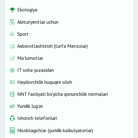
Ekologiya
Abituriyentlar uchun
Sport
Axborotlashtirish (turfa Mavzular)
Ma’lumotlar
IT soha yuzasidan
Haydovchilik huquqini olish
NNT faoliyati bo'yicha qonunchilik normalari
Yuridik lug‘at
Ishonch telefonlari
Hisoblagichlar (yuridik kalkulyatorlar)