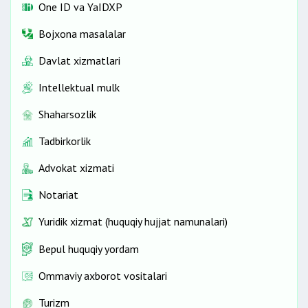
One ID vа YaIDXP
Bojxona masalalar
Davlat xizmatlari
Intellektual mulk
Shaharsozlik
Tadbirkorlik
Advokat xizmati
Notariat
Yuridik xizmat (huquqiy hujjat namunalari)
Bepul huquqiy yordam
Ommaviy axborot vositalari
Turizm