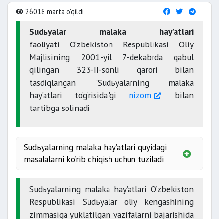
26018 marta o'qildi
Sudьyalar malaka hay’atlari
faoliyati O‘zbekiston Respublikasi Oliy
Majlisining 2001-yil 7-dekabrda qabul
qilingan 323-II-sonli qarori bilan
tasdiqlangan "Sudьyalarning malaka
hay’atlari to‘g‘risida"gi
nizom
bilan
tartibga solinadi
Sudьyalarning malaka hay’atlari quyidagi
masalalarni ko‘rib chiqish uchun tuziladi
Sudьyalarning malaka hay’atlari O‘zbekiston
Respublikasi Sudьyalar oliy kengashining
zimmasiga yuklatilgan vazifalarni bajarishida