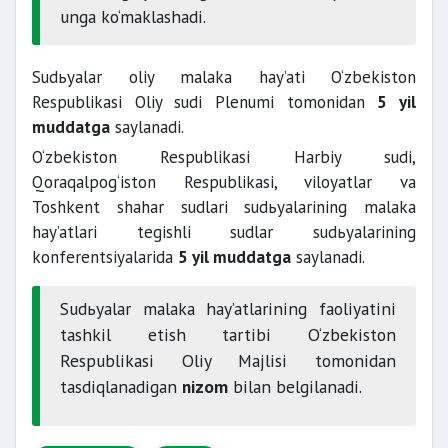
unga ko‘maklashadi.
Sudьyalar oliy malaka hay’ati O‘zbekiston
Respublikasi Oliy sudi Plenumi tomonidan
5 yil
muddatga
saylanadi.
O‘zbekiston Respublikasi Harbiy sudi,
Qoraqalpog‘iston Respublikasi, viloyatlar va
Toshkent shahar sudlari sudьyalarining malaka
hay’atlari tegishli sudlar sudьyalarining
konferentsiyalarida
5 yil muddatga
saylanadi.
Sudьyalar malaka hay’atlarining faoliyatini
tashkil etish tartibi O‘zbekiston
Respublikasi Oliy Majlisi tomonidan
tasdiqlanadigan
nizom
bilan belgilanadi.