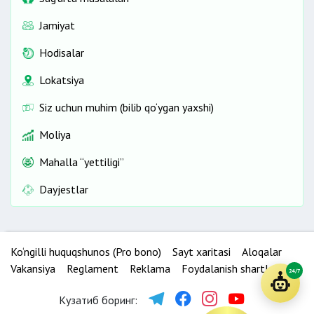
Jamiyat
Hodisalar
Lokatsiya
Siz uchun muhim (bilib qo‘ygan yaxshi)
Moliya
Mahalla “yettiligi”
Dayjestlar
Ko‘ngilli huquqshunos (Pro bono)
Sayt xaritasi
Aloqalar
Vakansiya
Reglament
Reklama
Foydalanish shartlari
24/7
Кузатиб боринг: