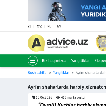
ЎЗ
O‘Z
RU
EN
Biz haqimizda
Yangiliklar
Eksper
Bosh sahifa
Yangiliklar
Ayrim shaharlarda h
Ayrim shaharlarda harbiy xizmatch
10.06.2026
413 marta o'qildi
“Qurolli Kuchlar harbiy xizma