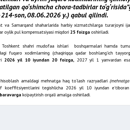
tilgan qo‘shimcha chora-tadbirlar to‘g‘risida”
214-son, 08.06.2026 y.) qabul qilindi.
 va Samarqand shaharlarida harbiy xizmatchilarga turarjoyni ij
ar oylik pul kompensatsiyasi miqdori
25 foizga
oshiriladi.
 va Toshkent shahri mudofaa ishlari boshqarmalari hamda tuma
idagi fuqaro xodimlarning (chaqiriqqa qadar boshlang‘ich tayyorg
ori
2026 yil 10 iyundan 20 foizga,
2027 yil 1 yanvardan e
i hisoblash amaldagi mehnatga haq to‘lash razryadlari
(mehnatga
if koeffitsiyentlarini tegishlicha 2026 yil 10 iyundan eʼtiboran
 baravarga
ko‘paytirish orqali amalga oshiriladi.