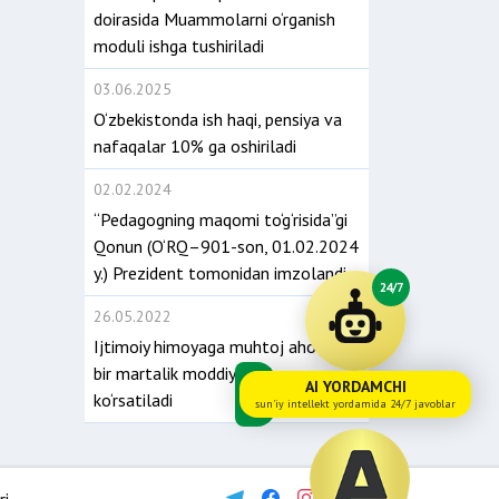
doirasida Muammolarni o‘rganish
moduli ishga tushiriladi
03.06.2025
O‘zbekistonda ish haqi, pensiya va
nafaqalar 10% ga oshiriladi
02.02.2024
“Pedagogning maqomi to‘g‘risida”gi
Qonun (O‘RQ–901-son, 01.02.2024
y.) Prezident tomonidan imzolandi
24/7
26.05.2022
Ijtimoiy himoyaga muhtoj aholiga
bir martalik moddiy yordam
AI YORDAMCHI
ko‘rsatiladi
sun'iy intellekt yordamida 24/7 javoblar