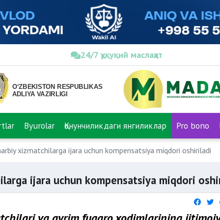
24/7 ҳуқуқий маслаҳат
tlar
Byurolar
Қонунчиликдаги янгиликлар
Pro bono
arbiy xizmatchilarga ijara uchun kompensatsiya miqdori oshiriladi
ilarga ijara uchun kompensatsiya miqdori oshir
tchilari va ayrim fuqaro xodimlarining ijtimoi