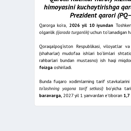
himoyasini kuchaytirishga qara
Prezident qarori (PQ–
Qarorga ko‘ra,
2026 yil 10 iyundan
Toshkent
olganlik
(ijarada turganlik)
uchun to‘lanadigan h
Qoraqalpog‘iston Respublikasi, viloyatlar
(shaharlar) mudofaa ishlari bo‘limlari shtat
rahbarlari bundan mustasno) ish haqi miqd
foizga
oshiriladi.
Bunda fuqaro xodimlarning tarif stavkalarin
to‘lashning yagona tarif setkasi)
bo‘yicha tar
baravarga,
2027 yil 1 yanvardan eʼtiboran
1,7