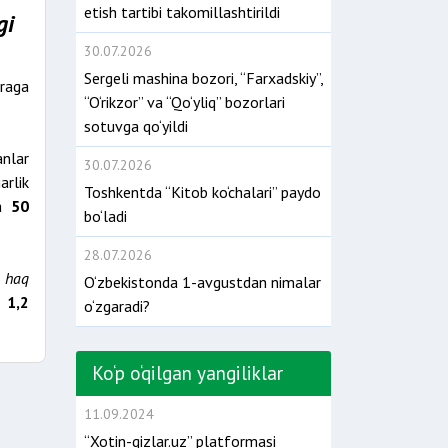
etish tartibi takomillashtirildi
gi
30.07.2026
Sergeli mashina bozori, “Farxadskiy”,
araga
“O‘rikzor” va “Qo‘yliq” bozorlari
sotuvga qo‘yildi
nlar
30.07.2026
arlik
Toshkentda “Kitob ko‘chalari” paydo
sa
50
bo‘ladi
28.07.2026
 haq
O‘zbekistonda 1-avgustdan nimalar
1,2
o‘zgaradi?
Ko‘p o‘qilgan yangiliklar
11.09.2024
“Xotin-qizlar.uz” platformasi