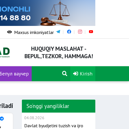
Maxsus imkoniyatlar
HUQUQIY MASLAHAT -
BEPUL,TEZKOR, HAMMAGA!
Бепул ваучер
Kirish
iladi
So‘nggi yangiliklar
04.08.2026
Davlat byudjetini tuzish va ijro
y