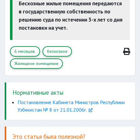
Бесхозные жилые помещения передаются
выбыл
в государственную собственность по
решению суда по истечении 3-х лет со дня
постановки на учет.
срочную военную службу
длительное лечение
6 месяцев.
безхозное
Жилищное помещение
Нормативные акты
Постановление Кабинета Министров Республики
Узбекистан № 8 от 21.01.2006г.
Это статья была полезной?