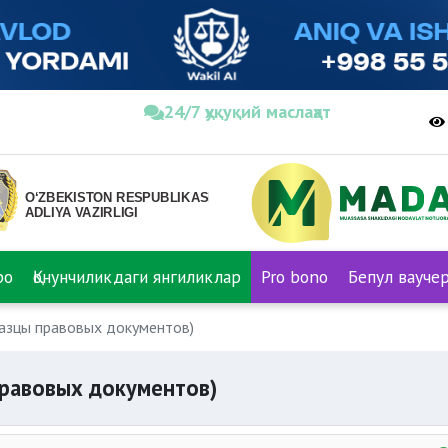
24/7 ҳуқуқий маслаҳат
ро
Қонунчиликдаги янгиликлар
Pro bono
Бепул вауче
азцы правовых документов)
правовых документов)