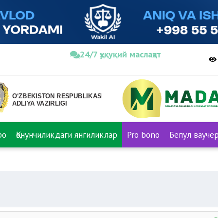
24/7 ҳуқуқий маслаҳат
ро
Қонунчиликдаги янгиликлар
Pro bono
Бепул вауче