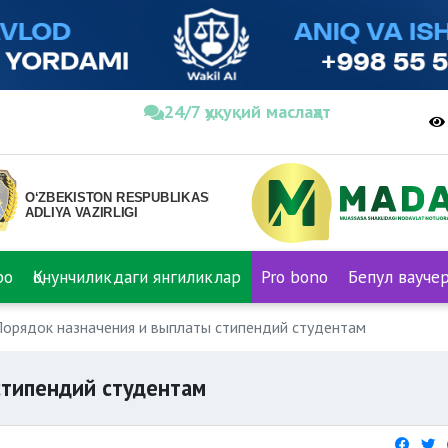
24/7 ҳуқуқий маслаҳат
ро
Қонунчиликдаги янгиликлар
Pro bono
Бепул вауче
орядок назначения и выплаты стипендий студентам
стипендий студентам