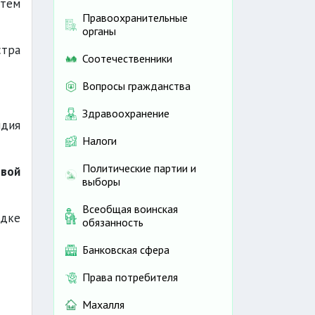
атем
Правоохранительные
органы
стра
Соотечественники
Вопросы гражданства
Здравоохранение
ндия
Налоги
Политические партии и
овой
выборы
Всеобщая воинская
ядке
обязанность
Банковская сфера
Права потребителя
Махалля