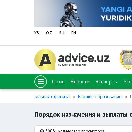
ЎЗ
O‘Z
RU
EN
О нас
Новости
Эксперты
Бю
Главная страница
Высшее образование
П
Порядок назначения и выплаты 
30831 количество просмотров